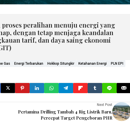
h proses peralihan menuju energi yang
ahap, dengan tetap menjaga keandalan
ngkauan tarif, dan daya saing ekonomi
GIT)
ne Gas
Energi Terbarukan
Hokkop Situngkir
Ketahanan Energi
PLN EPI
Next Post
Pertamina Drilling Tambah 4 Rig Listrik Baru,
Percepat Target Pengeboran PHR