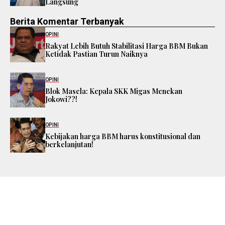
Langsung
Berita Komentar Terbanyak
OPINI
Rakyat Lebih Butuh Stabilitasi Harga BBM Bukan
Ketidak Pastian Turun Naiknya
OPINI
Blok Masela: Kepala SKK Migas Menekan
Jokowi??!
OPINI
Kebijakan harga BBM harus konstitusional dan
berkelanjutan!
Copyright 2026
situsenergi.com
| All rights reserved
Tentang Situs Energi
Struktur Organisasi
Kode Etik Jurnalistik
Pedoman Pemberitaan Media Siber