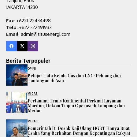
Tanjung Priok
JAKARTA 14230
Fax:
+6221-22434498
Telp:
+6221-22491933
Email:
admin@situsenergi.com
Berita Terpopuler
OPINI
Belajar Tata Kelola Gas dan LNG: Peluang dan
Tantangan di Asia
MIGAS
Pertamina Trans Kontinental Perkuat Layanan
Maritim, Dekom Tinjau Operasi di Lampung dan
Medan
MIGAS
Pemerintah Di Desak Kaji Ulang HGBT Hanya Buat
Usaha Yang Berkaitan Dengan Kepentingan Rakyat