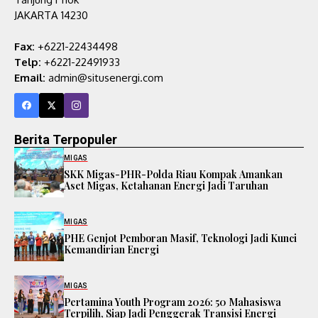
JAKARTA 14230
Fax:
+6221-22434498
Telp:
+6221-22491933
Email:
admin@situsenergi.com
Berita Terpopuler
MIGAS
SKK Migas-PHR-Polda Riau Kompak Amankan
Aset Migas, Ketahanan Energi Jadi Taruhan
MIGAS
PHE Genjot Pemboran Masif, Teknologi Jadi Kunci
Kemandirian Energi
MIGAS
Pertamina Youth Program 2026: 50 Mahasiswa
Terpilih, Siap Jadi Penggerak Transisi Energi