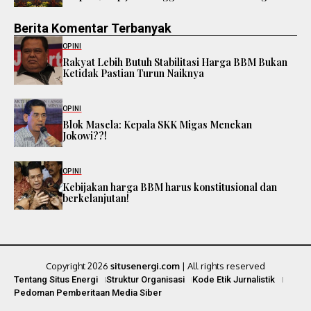
Berita Komentar Terbanyak
OPINI
Rakyat Lebih Butuh Stabilitasi Harga BBM Bukan
Ketidak Pastian Turun Naiknya
OPINI
Blok Masela: Kepala SKK Migas Menekan
Jokowi??!
OPINI
Kebijakan harga BBM harus konstitusional dan
berkelanjutan!
Copyright 2026
situsenergi.com
| All rights reserved
Tentang Situs Energi
Struktur Organisasi
Kode Etik Jurnalistik
Pedoman Pemberitaan Media Siber