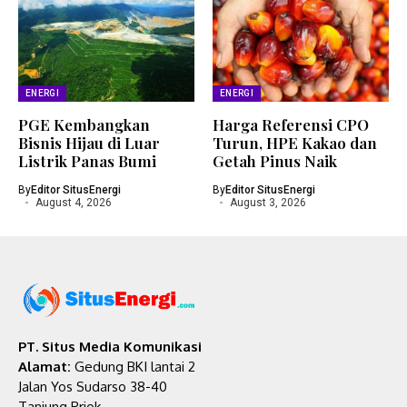
ENERGI
ENERGI
PGE Kembangkan
Harga Referensi CPO
Bisnis Hijau di Luar
Turun, HPE Kakao dan
Listrik Panas Bumi
Getah Pinus Naik
By
Editor SitusEnergi
By
Editor SitusEnergi
August 4, 2026
August 3, 2026
PT. Situs Media Komunikasi
Alamat:
Gedung BKI lantai 2
Jalan Yos Sudarso 38-40
Tanjung Priok