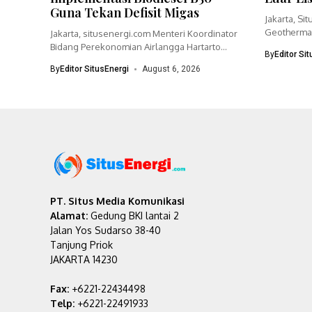
Guna Tekan Defisit Migas
Jakarta, Si
Geothermal
Jakarta, situsenergi.com Menteri Koordinator
bisnisnya 
Bidang Perekonomian Airlangga Hartarto
By
Editor Si
menegaskan pemerintah akan
By
Editor SitusEnergi
August 6, 2026
mempercepat...
PT. Situs Media Komunikasi
Alamat:
Gedung BKI lantai 2
Jalan Yos Sudarso 38-40
Tanjung Priok
JAKARTA 14230
Fax:
+6221-22434498
Telp:
+6221-22491933