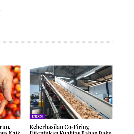
ENERGI
run,
Keberhasilan Co-Firing
nus Naik
Ditentukan Kualitas Bahan Baku