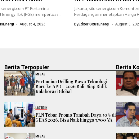
tusenergi.com PT Pertamina
Jakarta, situsenergi.com Kementer
 Energy Tbk (PGE) memperluas
Perdagangan menetapkan Harga R
dengan menyiapkan...
(HR) crude palm oil (CPO)...
tusEnergi
August 4, 2026
By
Editor SitusEnergi
August 3, 20
Berita Terpopuler
Berita K
MIGAS
Pertamina Drilling Bawa Teknologi
Baru ke APDT 2026 Bali, Siap Bidik
Kolaborasi Global
LISTRIK
PLN Tebar Promo Tambah Daya 50% di
GIIAS 2026, Bisa Naik hingga 7.700 VA
MIGAS