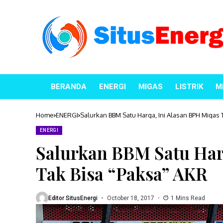
BERANDA
ENERGI
MIGAS
LISTRIK
M
Home
ENERGI
Salurkan BBM Satu Harga, Ini Alasan BPH Migas 
ENERGI
Salurkan BBM Satu Har
Tak Bisa “Paksa” AKR
Editor SitusEnergi
October 18, 2017
1 Mins Read