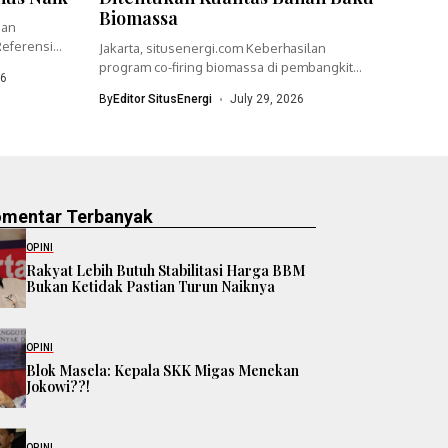
Biomassa
ian
eferensi
Jakarta, situsenergi.com Keberhasilan
program co-firing biomassa di pembangkit
26
listrik tenaga uap (PLTU)...
By
Editor SitusEnergi
July 29, 2026
omentar Terbanyak
OPINI
Rakyat Lebih Butuh Stabilitasi Harga BBM
Bukan Ketidak Pastian Turun Naiknya
OPINI
Blok Masela: Kepala SKK Migas Menekan
Jokowi??!
OPINI