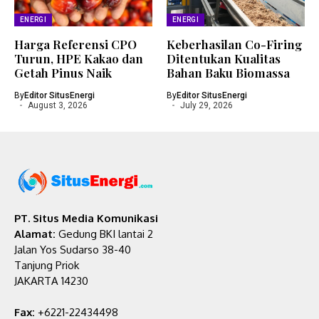
ENERGI
ENERGI
Harga Referensi CPO
Keberhasilan Co-Firing
Turun, HPE Kakao dan
Ditentukan Kualitas
Getah Pinus Naik
Bahan Baku Biomassa
By
Editor SitusEnergi
By
Editor SitusEnergi
August 3, 2026
July 29, 2026
PT. Situs Media Komunikasi
Alamat:
Gedung BKI lantai 2
Jalan Yos Sudarso 38-40
Tanjung Priok
JAKARTA 14230
Fax:
+6221-22434498