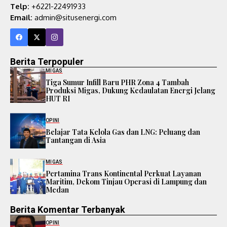
Telp:
+6221-22491933
Email:
admin@situsenergi.com
Berita Terpopuler
MIGAS
Tiga Sumur Infill Baru PHR Zona 4 Tambah
Produksi Migas, Dukung Kedaulatan Energi Jelang
HUT RI
OPINI
Belajar Tata Kelola Gas dan LNG: Peluang dan
Tantangan di Asia
MIGAS
Pertamina Trans Kontinental Perkuat Layanan
Maritim, Dekom Tinjau Operasi di Lampung dan
Medan
Berita Komentar Terbanyak
OPINI