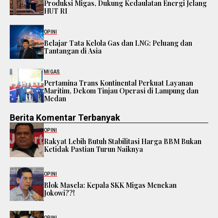
Produksi Migas, Dukung Kedaulatan Energi Jelang
HUT RI
OPINI
Belajar Tata Kelola Gas dan LNG: Peluang dan
Tantangan di Asia
MIGAS
Pertamina Trans Kontinental Perkuat Layanan
Maritim, Dekom Tinjau Operasi di Lampung dan
Medan
Berita Komentar Terbanyak
OPINI
Rakyat Lebih Butuh Stabilitasi Harga BBM Bukan
Ketidak Pastian Turun Naiknya
OPINI
Blok Masela: Kepala SKK Migas Menekan
Jokowi??!
OPINI