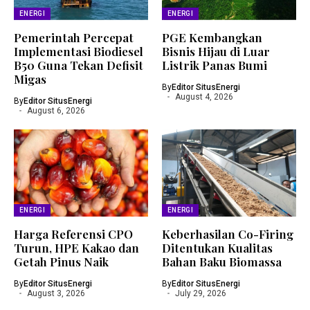
ENERGI
ENERGI
Pemerintah Percepat
PGE Kembangkan
Implementasi Biodiesel
Bisnis Hijau di Luar
B50 Guna Tekan Defisit
Listrik Panas Bumi
Migas
By
Editor SitusEnergi
August 4, 2026
By
Editor SitusEnergi
August 6, 2026
ENERGI
ENERGI
Harga Referensi CPO
Keberhasilan Co-Firing
Turun, HPE Kakao dan
Ditentukan Kualitas
Getah Pinus Naik
Bahan Baku Biomassa
By
Editor SitusEnergi
By
Editor SitusEnergi
August 3, 2026
July 29, 2026