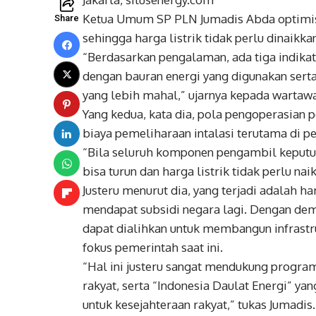
Ketua Umum SP PLN Jumadis Abda optimis b
Share
sehingga harga listrik tidak perlu dinaikka
“Berdasarkan pengalaman, ada tiga indikat
dengan bauran energi yang digunakan sert
yang lebih mahal,” ujarnya kepada wartaw
Yang kedua, kata dia, pola pengoperasian p
biaya pemeliharaan intalasi terutama di p
“Bila seluruh komponen pengambil keputu
bisa turun dan harga listrik tidak perlu naik
Justeru menurut dia, yang terjadi adalah ha
mendapat subsidi negara lagi. Dengan demik
dapat dialihkan untuk membangun infrastru
fokus pemerintah saat ini.
“Hal ini justeru sangat mendukung progr
rakyat, serta “Indonesia Daulat Energi” ya
untuk kesejahteraan rakyat,” tukas Jumadis.