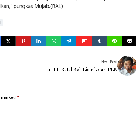
sikan,” pungkas Mujab.(RAL)
N
Next Post
11 IPP Batal Beli Listrik dari PLN
re marked
*