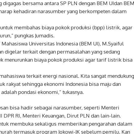
yang digagas bersama antara SP PLN dengan BEM UIdan BE
berharap kehadiran narasumber yang berkompeten dalam
untuk membahas biaya pokok produksi (bpp) listrik, agar
 turun,” pungkas Jumadis.
Mahasiswa Universitas Indonesia (BEM UI), M.Syaiful
n digelar terkait dengan permasalahan yang sedang
k menurunkan biaya pokok produksi agar tarif listrik bisa
mahasiswa terkait energi nasional. Kita sangat mendukun
tuk rakyat sehingga ekonomi Indonesia bisa maju dan
i adalah pondasi ekonomi,” tukasnya.
san bisa hadir sebagai narasumber, seperti Menteri
DPR RI, Menteri Keuangan, Dirut PLN dan lain-lain.
r untuk membuka sekaligus memberikan pengarahan dalam
 murah termasuk program Jokowi-JK sebelum pemilu. Kan