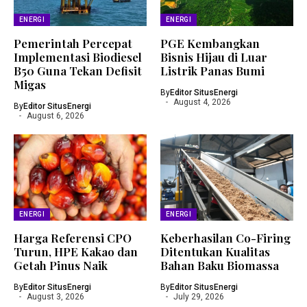
ENERGI
ENERGI
Pemerintah Percepat
PGE Kembangkan
Implementasi Biodiesel
Bisnis Hijau di Luar
B50 Guna Tekan Defisit
Listrik Panas Bumi
Migas
By
Editor SitusEnergi
August 4, 2026
By
Editor SitusEnergi
August 6, 2026
ENERGI
ENERGI
Harga Referensi CPO
Keberhasilan Co-Firing
Turun, HPE Kakao dan
Ditentukan Kualitas
Getah Pinus Naik
Bahan Baku Biomassa
By
Editor SitusEnergi
By
Editor SitusEnergi
August 3, 2026
July 29, 2026