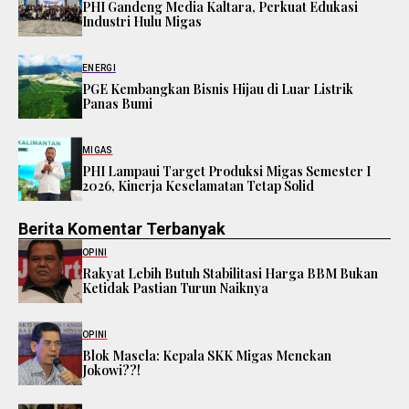
PHI Gandeng Media Kaltara, Perkuat Edukasi
Industri Hulu Migas
ENERGI
PGE Kembangkan Bisnis Hijau di Luar Listrik
Panas Bumi
MIGAS
PHI Lampaui Target Produksi Migas Semester I
2026, Kinerja Keselamatan Tetap Solid
Berita Komentar Terbanyak
OPINI
Rakyat Lebih Butuh Stabilitasi Harga BBM Bukan
Ketidak Pastian Turun Naiknya
OPINI
Blok Masela: Kepala SKK Migas Menekan
Jokowi??!