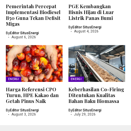
Pemerintah Percepat
PGE Kembangkan
Implementasi Biodiesel
Bisnis Hijau di Luar
B50 Guna Tekan Defisit
Listrik Panas Bumi
Migas
By
Editor SitusEnergi
August 4, 2026
By
Editor SitusEnergi
August 6, 2026
ENERGI
ENERGI
Harga Referensi CPO
Keberhasilan Co-Firing
Turun, HPE Kakao dan
Ditentukan Kualitas
Getah Pinus Naik
Bahan Baku Biomassa
By
Editor SitusEnergi
By
Editor SitusEnergi
August 3, 2026
July 29, 2026