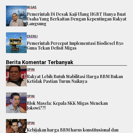
MIGAS
Pemerintah Di Desak Kaji Ulang HGBT Hanya Buat
Usaha Yang Berkaitan Dengan Kepentingan Rakyat
Langsung
ENERGI
Pemerintah Percepat Implementasi Biodiesel B50
Guna Tekan Defisit Migas
Berita Komentar Terbanyak
OPINI
Rakyat Lebih Butuh Stabilitasi Harga BBM Bukan
Ketidak Pastian Turun Naiknya
OPINI
Blok Masela: Kepala SKK Migas Menekan
Jokowi??!
OPINI
Kebijakan harga BBM harus konstitusional dan