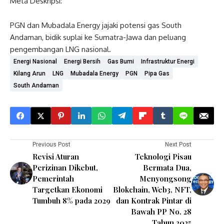
Meta Deskripsi:
PGN dan Mubadala Energy jajaki potensi gas South
Andaman, bidik suplai ke Sumatra-Jawa dan peluang
pengembangan LNG nasional.
Energi Nasional
Energi Bersih
Gas Bumi
Infrastruktur Energi
Kilang Arun
LNG
Mubadala Energy
PGN
Pipa Gas
South Andaman
Previous Post
Next Post
Revisi Aturan
Teknologi Pisau
Perizinan Dikebut,
Bermata Dua,
Pemerintah
Menyongsong
Targetkan Ekonomi
Blokchain, Web3, NFT,
Tumbuh 8% pada 2029
dan Kontrak Pintar di
Bawah PP No. 28
Tahun 2025