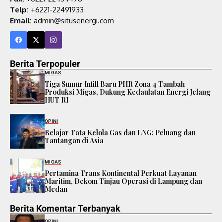
Telp:
+6221-22491933
Email:
admin@situsenergi.com
Berita Terpopuler
MIGAS
Tiga Sumur Infill Baru PHR Zona 4 Tambah
Produksi Migas, Dukung Kedaulatan Energi Jelang
HUT RI
OPINI
Belajar Tata Kelola Gas dan LNG: Peluang dan
Tantangan di Asia
MIGAS
Pertamina Trans Kontinental Perkuat Layanan
Maritim, Dekom Tinjau Operasi di Lampung dan
Medan
Berita Komentar Terbanyak
OPINI