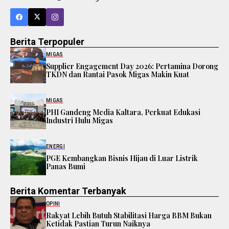
Berita Terpopuler
MIGAS
Supplier Engagement Day 2026: Pertamina Dorong
TKDN dan Rantai Pasok Migas Makin Kuat
MIGAS
PHI Gandeng Media Kaltara, Perkuat Edukasi
Industri Hulu Migas
ENERGI
PGE Kembangkan Bisnis Hijau di Luar Listrik
Panas Bumi
Berita Komentar Terbanyak
OPINI
Rakyat Lebih Butuh Stabilitasi Harga BBM Bukan
Ketidak Pastian Turun Naiknya