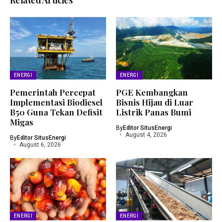
Related Articles
ENERGI
ENERGI
Pemerintah Percepat
PGE Kembangkan
Implementasi Biodiesel
Bisnis Hijau di Luar
B50 Guna Tekan Defisit
Listrik Panas Bumi
Migas
By
Editor SitusEnergi
August 4, 2026
By
Editor SitusEnergi
August 6, 2026
ENERGI
ENERGI