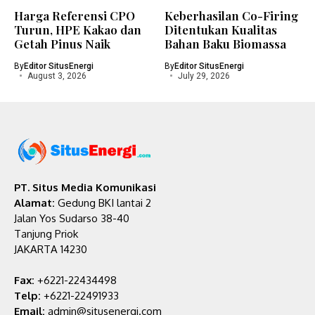
Harga Referensi CPO
Keberhasilan Co-Firing
Turun, HPE Kakao dan
Ditentukan Kualitas
Getah Pinus Naik
Bahan Baku Biomassa
By
Editor SitusEnergi
By
Editor SitusEnergi
August 3, 2026
July 29, 2026
PT. Situs Media Komunikasi
Alamat:
Gedung BKI lantai 2
Jalan Yos Sudarso 38-40
Tanjung Priok
JAKARTA 14230
Fax:
+6221-22434498
Telp:
+6221-22491933
Email:
admin@situsenergi.com