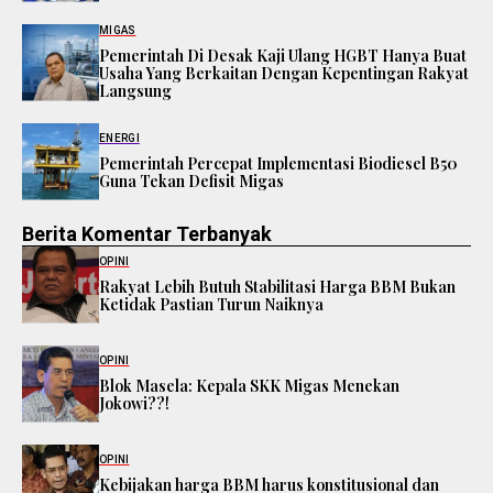
MIGAS
Pemerintah Di Desak Kaji Ulang HGBT Hanya Buat
Usaha Yang Berkaitan Dengan Kepentingan Rakyat
Langsung
ENERGI
Pemerintah Percepat Implementasi Biodiesel B50
Guna Tekan Defisit Migas
Berita Komentar Terbanyak
OPINI
Rakyat Lebih Butuh Stabilitasi Harga BBM Bukan
Ketidak Pastian Turun Naiknya
OPINI
Blok Masela: Kepala SKK Migas Menekan
Jokowi??!
OPINI
Kebijakan harga BBM harus konstitusional dan