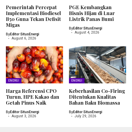
Pemerintah Percepat
PGE Kembangkan
Implementasi Biodiesel
Bisnis Hijau di Luar
B50 Guna Tekan Defisit
Listrik Panas Bumi
Migas
By
Editor SitusEnergi
August 4, 2026
By
Editor SitusEnergi
August 6, 2026
ENERGI
ENERGI
Harga Referensi CPO
Keberhasilan Co-Firing
Turun, HPE Kakao dan
Ditentukan Kualitas
Getah Pinus Naik
Bahan Baku Biomassa
By
Editor SitusEnergi
By
Editor SitusEnergi
August 3, 2026
July 29, 2026