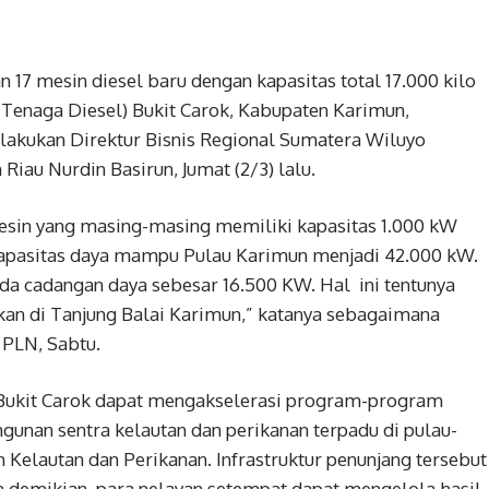
 17 mesin diesel baru dengan kapasitas total 17.000 kilo
 Tenaga Diesel) Bukit Carok, Kabupaten Karimun,
lakukan Direktur Bisnis Regional Sumatera Wiluyo
au Nurdin Basirun, Jumat (2/3) lalu.
esin yang masing-masing memiliki kapasitas 1.000 kW
kapasitas daya mampu Pulau Karimun menjadi 42.000 kW.
a cadangan daya sebesar 16.500 KW. Hal ini tentunya
an di Tanjung Balai Karimun,” katanya sebagaimana
 PLN, Sabtu.
D Bukit Carok dapat mengakselerasi program-program
nan sentra kelautan dan perikanan terpadu di pulau-
 Kelautan dan Perikanan. Infrastruktur penunjang tersebut
n demikian, para nelayan setempat dapat mengelola hasil