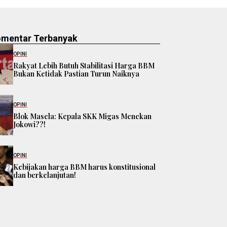
omentar Terbanyak
OPINI
Rakyat Lebih Butuh Stabilitasi Harga BBM
Bukan Ketidak Pastian Turun Naiknya
OPINI
Blok Masela: Kepala SKK Migas Menekan
Jokowi??!
OPINI
Kebijakan harga BBM harus konstitusional
dan berkelanjutan!