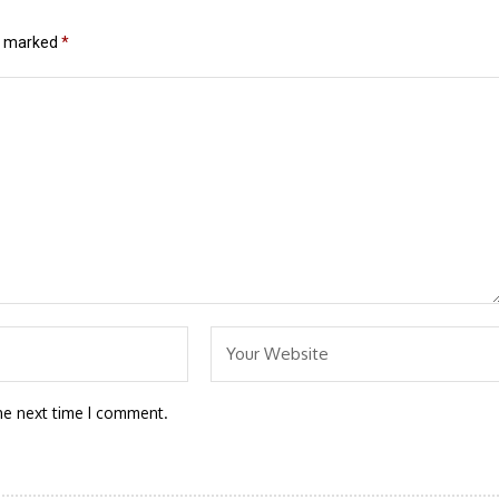
re marked
*
he next time I comment.