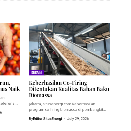
ENERGI
run,
Keberhasilan Co-Firing
nus Naik
Ditentukan Kualitas Bahan Baku
Biomassa
ian
eferensi
Jakarta, situsenergi.com Keberhasilan
program co-firing biomassa di pembangkit
26
listrik tenaga uap (PLTU)...
By
Editor SitusEnergi
July 29, 2026