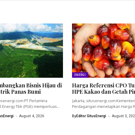
ENERGI
bangkan Bisnis Hijau di
Harga Referensi CPO Tu
strik Panas Bumi
HPE Kakao dan Getah Pi
tusenergi.com PT Pertamina
Jakarta, situsenergi.com Kementer
 Energy Tbk (PGE) memperluas
Perdagangan menetapkan Harga R
dengan menyiapkan...
(HR) crude palm oil (CPO)...
tusEnergi
August 4, 2026
By
Editor SitusEnergi
August 3, 20