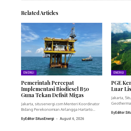
Related Articles
ENERGI
ENERGI
Pemerintah Percepat
PGE Kem
Implementasi Biodiesel B50
Luar Li
Guna Tekan Defisit Migas
Jakarta, Si
Geothermal
Jakarta, situsenergi.com Menteri Koordinator
bisnisnya 
Bidang Perekonomian Airlangga Hartarto
By
Editor Si
menegaskan pemerintah akan
By
Editor SitusEnergi
August 6, 2026
mempercepat...