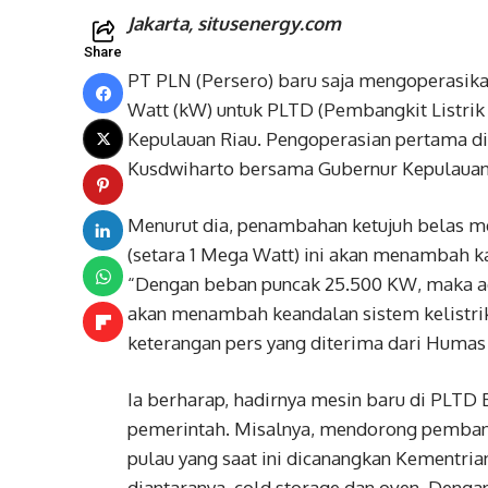
Jakarta, situsenergy.com
Share
PT PLN (Persero) baru saja mengoperasikan
Watt (kW) untuk PLTD (Pembangkit Listrik
Kepulauan Riau. Pengoperasian pertama di
Kusdwiharto bersama Gubernur Kepulauan Ri
Menurut dia, penambahan ketujuh belas m
(setara 1 Mega Watt) ini akan menambah 
“Dengan beban puncak 25.500 KW, maka ad
akan menambah keandalan sistem kelistrik
keterangan pers yang diterima dari Humas
Ia berharap, hadirnya mesin baru di PLT
pemerintah. Misalnya, mendorong pembangu
pulau yang saat ini dicanangkan Kementrian
diantaranya cold storage dan oven. Denga