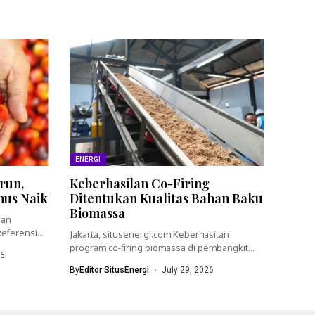
ENERGI
run,
Keberhasilan Co-Firing
nus Naik
Ditentukan Kualitas Bahan Baku
Biomassa
ian
eferensi
Jakarta, situsenergi.com Keberhasilan
program co-firing biomassa di pembangkit
26
listrik tenaga uap (PLTU)...
By
Editor SitusEnergi
July 29, 2026