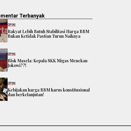
omentar Terbanyak
OPINI
Rakyat Lebih Butuh Stabilitasi Harga BBM
Bukan Ketidak Pastian Turun Naiknya
OPINI
Blok Masela: Kepala SKK Migas Menekan
Jokowi??!
OPINI
Kebijakan harga BBM harus konstitusional
dan berkelanjutan!