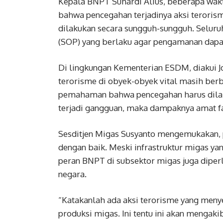
Kepala BNPT Suhardi Alius, beberapa wakt
bahwa pencegahan terjadinya aksi teroris
dilakukan secara sungguh-sungguh. Seluru
(SOP) yang berlaku agar pengamanan dapa
Di lingkungan Kementerian ESDM, diakui J
terorisme di obyek-obyek vital masih ber
pemahaman bahwa pencegahan harus dilak
terjadi gangguan, maka dampaknya amat fa
Sesditjen Migas Susyanto mengemukakan, 
dengan baik. Meski infrastruktur migas y
peran BNPT di subsektor migas juga diper
negara.
“Katakanlah ada aksi terorisme yang meny
produksi migas. Ini tentu ini akan meng