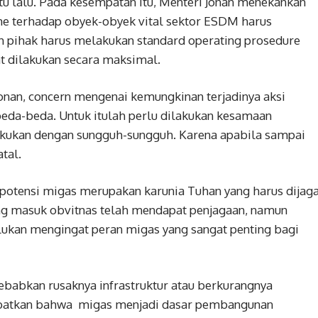
u lalu. Pada kesempatan itu, Menteri Jonan menekankan
me terhadap obyek-obyek vital sektor ESDM harus
h pihak harus melakukan standard operating prosedure
t dilakukan secara maksimal.
onan, concern mengenai kemungkinan terjadinya aksi
beda-beda. Untuk itulah perlu dilakukan kesamaan
ukan dengan sungguh-sungguh. Karena apabila sampai
tal.
potensi migas merupakan karunia Tuhan yang harus dijag
ang masuk obvitnas telah mendapat penjagaan, namun
lukan mengingat peran migas yang sangat penting bagi
ebabkan rusaknya infrastruktur atau berkurangnya
akibatkan bahwa migas menjadi dasar pembangunan