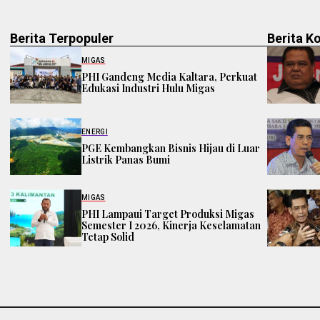
Berita Terpopuler
Berita K
MIGAS
PHI Gandeng Media Kaltara, Perkuat
Edukasi Industri Hulu Migas
ENERGI
PGE Kembangkan Bisnis Hijau di Luar
Listrik Panas Bumi
MIGAS
PHI Lampaui Target Produksi Migas
Semester I 2026, Kinerja Keselamatan
Tetap Solid