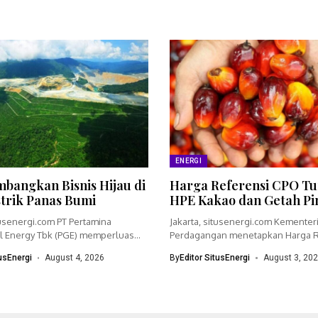
ENERGI
bangkan Bisnis Hijau di
Harga Referensi CPO Tu
strik Panas Bumi
HPE Kakao dan Getah Pi
tusenergi.com PT Pertamina
Jakarta, situsenergi.com Kementer
 Energy Tbk (PGE) memperluas
Perdagangan menetapkan Harga R
dengan menyiapkan...
(HR) crude palm oil (CPO)...
tusEnergi
August 4, 2026
By
Editor SitusEnergi
August 3, 20