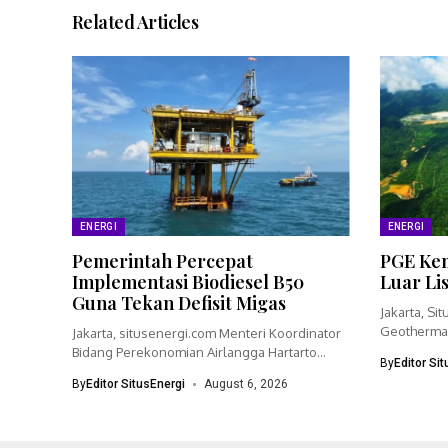
Related Articles
ENERGI
ENERGI
Pemerintah Percepat
PGE Kem
Implementasi Biodiesel B50
Luar Li
Guna Tekan Defisit Migas
Jakarta, Si
Geothermal
Jakarta, situsenergi.com Menteri Koordinator
bisnisnya 
Bidang Perekonomian Airlangga Hartarto
By
Editor Si
menegaskan pemerintah akan
By
Editor SitusEnergi
August 6, 2026
mempercepat...