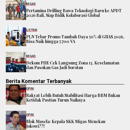
MIGAS
Pertamina Drilling Bawa Teknologi Baru ke APDT
2026 Bali, Siap Bidik Kolaborasi Global
LISTRIK
PLN Tebar Promo Tambah Daya 50% di GIIAS 2026,
Bisa Naik hingga 7.700 VA
MIGAS
Dekom PHE Cek Langsung Zona 13, Keselamatan
dan Pasokan Gas Jadi Sorotan
Berita Komentar Terbanyak
OPINI
Rakyat Lebih Butuh Stabilitasi Harga BBM Bukan
Ketidak Pastian Turun Naiknya
OPINI
Blok Masela: Kepala SKK Migas Menekan
Jokowi??!