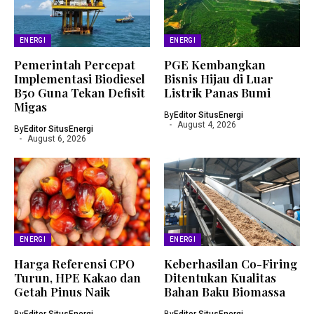
ENERGI
ENERGI
Pemerintah Percepat
PGE Kembangkan
Implementasi Biodiesel
Bisnis Hijau di Luar
B50 Guna Tekan Defisit
Listrik Panas Bumi
Migas
By
Editor SitusEnergi
August 4, 2026
By
Editor SitusEnergi
August 6, 2026
ENERGI
ENERGI
Harga Referensi CPO
Keberhasilan Co-Firing
Turun, HPE Kakao dan
Ditentukan Kualitas
Getah Pinus Naik
Bahan Baku Biomassa