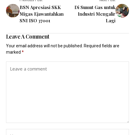
Previous Post
Next Post
BSN Apresiasi SKK
Di Sumut Gas untuk
Migas Ejawantahkan
Industri Mengalir
SNI ISO 37001
Lagi
Leave A Comment
Your email address will not be published.
Required fields are
marked
*