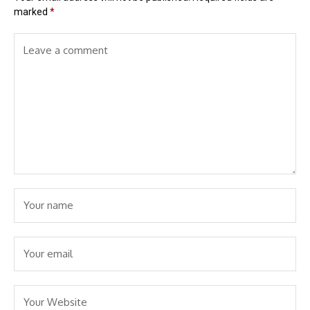
marked
*