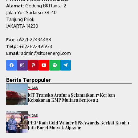
Alamat:
Gedung BKI lantai 2
Jalan Yos Sudarso 38-40
Tanjung Priok
JAKARTA 14230
Fax:
+6221-22434498
Telp:
+6221-22491933
Email:
admin@situsenergi.com
Berita Terpopuler
MIGAS
MT Transko Arafura Selamatkan 17 Korban
Kebakaran KMP Mutiara Sentosa 2
MIGAS
PIEP Raih Gold Winner SPS Awards Berkat Kisah 1
Juta Barel Minyak Aljazair