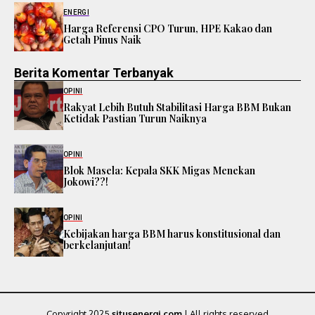
ENERGI
Harga Referensi CPO Turun, HPE Kakao dan
Getah Pinus Naik
Berita Komentar Terbanyak
OPINI
Rakyat Lebih Butuh Stabilitasi Harga BBM Bukan
Ketidak Pastian Turun Naiknya
OPINI
Blok Masela: Kepala SKK Migas Menekan
Jokowi??!
OPINI
Kebijakan harga BBM harus konstitusional dan
berkelanjutan!
Copyright 2025
situsenergi.com
| All rights reserved