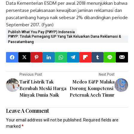
Data Kementerian ESDM per awal 2018 menunjukkan bahwa
persentase pelaksanaan kewajiban jaminan reklamasi dan
pascatambang hanya naik sebesar 2% dibandingkan periode
September 2017. (Fyan)
Publish What You Pay (PWYP) Indonesia
PWYP: Tindak Pemegang IUP Yang Tak Keluarkan Dana Reklamasi &
Pascatambang
Previous Post
Next Post
Tarif Listrik Tak
Medco E&P Malaka
Berubah Meski Harga
Dorong Kompetensi
Minyak Dunia Naik
Peternak Aceh Timur
Leave A Comment
Your email address will not be published.
Required fields are
marked
*