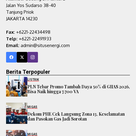
Jalan Yos Sudarso 38-40
Tanjung Priok
JAKARTA 14230
Fax:
+6221-22434498
Telp:
+6221-22491933
Email:
admin@situsenergi.com
Berita Terpopuler
LISTRIK
PLN Tebar Promo Tambah Daya 50% di GIIAS 2026,
Bisa Naik hingga 7.700 VA
MIGAS
Dekom PHE Cek Langsung Zona 13, Keselamatan
dan Pasokan Gas Jadi Sorotan
MIGAS