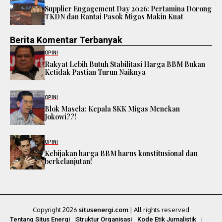
Supplier Engagement Day 2026: Pertamina Dorong
TKDN dan Rantai Pasok Migas Makin Kuat
Berita Komentar Terbanyak
OPINI
Rakyat Lebih Butuh Stabilitasi Harga BBM Bukan
Ketidak Pastian Turun Naiknya
OPINI
Blok Masela: Kepala SKK Migas Menekan
Jokowi??!
OPINI
Kebijakan harga BBM harus konstitusional dan
berkelanjutan!
Copyright 2026
situsenergi.com
| All rights reserved
Tentang Situs Energi
Struktur Organisasi
Kode Etik Jurnalistik