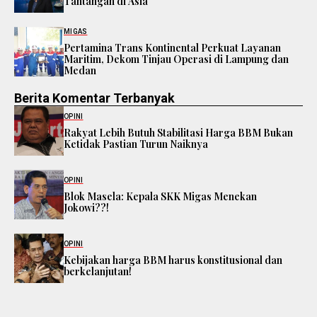
Tantangan di Asia
MIGAS
Pertamina Trans Kontinental Perkuat Layanan
Maritim, Dekom Tinjau Operasi di Lampung dan
Medan
Berita Komentar Terbanyak
OPINI
Rakyat Lebih Butuh Stabilitasi Harga BBM Bukan
Ketidak Pastian Turun Naiknya
OPINI
Blok Masela: Kepala SKK Migas Menekan
Jokowi??!
OPINI
Kebijakan harga BBM harus konstitusional dan
berkelanjutan!