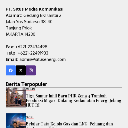
PT. Situs Media Komunikasi
Alamat:
Gedung BKI lantai 2
Jalan Yos Sudarso 38-40
Tanjung Priok
JAKARTA 14230
Fax:
+6221-22434498
Telp:
+6221-22491933
Email:
admin@situsenergi.com
Berita Terpopuler
MIGAS
Tiga Sumur Infill Baru PHR Zona 4 Tambah
Produksi Migas, Dukung Kedaulatan Energi Jelang
HUT RI
OPINI
Belajar Tata Kelola Gas dan LNG: Peluang dan