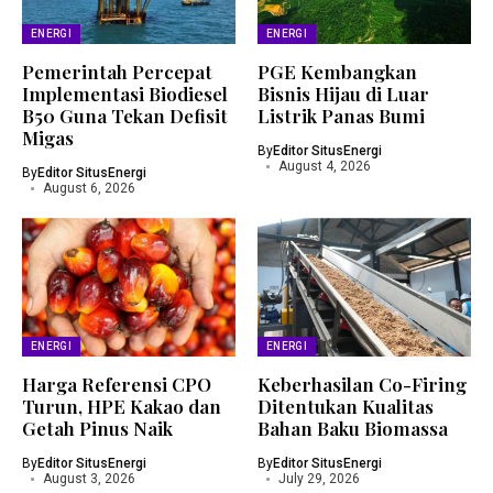
ENERGI
ENERGI
Pemerintah Percepat
PGE Kembangkan
Implementasi Biodiesel
Bisnis Hijau di Luar
B50 Guna Tekan Defisit
Listrik Panas Bumi
Migas
By
Editor SitusEnergi
August 4, 2026
By
Editor SitusEnergi
August 6, 2026
ENERGI
ENERGI
Harga Referensi CPO
Keberhasilan Co-Firing
Turun, HPE Kakao dan
Ditentukan Kualitas
Getah Pinus Naik
Bahan Baku Biomassa
By
Editor SitusEnergi
By
Editor SitusEnergi
August 3, 2026
July 29, 2026