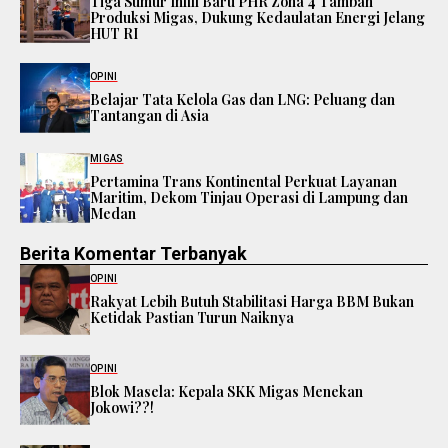
Tiga Sumur Infill Baru PHR Zona 4 Tambah
Produksi Migas, Dukung Kedaulatan Energi Jelang
HUT RI
OPINI
Belajar Tata Kelola Gas dan LNG: Peluang dan
Tantangan di Asia
MIGAS
Pertamina Trans Kontinental Perkuat Layanan
Maritim, Dekom Tinjau Operasi di Lampung dan
Medan
Berita Komentar Terbanyak
OPINI
Rakyat Lebih Butuh Stabilitasi Harga BBM Bukan
Ketidak Pastian Turun Naiknya
OPINI
Blok Masela: Kepala SKK Migas Menekan
Jokowi??!