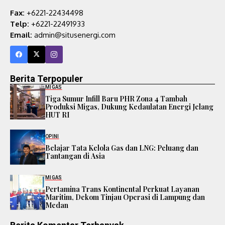
Fax:
+6221-22434498
Telp:
+6221-22491933
Email:
admin@situsenergi.com
Berita Terpopuler
MIGAS
Tiga Sumur Infill Baru PHR Zona 4 Tambah
Produksi Migas, Dukung Kedaulatan Energi Jelang
HUT RI
OPINI
Belajar Tata Kelola Gas dan LNG: Peluang dan
Tantangan di Asia
MIGAS
Pertamina Trans Kontinental Perkuat Layanan
Maritim, Dekom Tinjau Operasi di Lampung dan
Medan