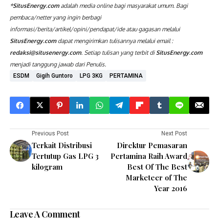
*
SitusEnergy
.com
adalah media online bagi masyarakat umum. Bagi
pembaca/netter yang ingin berbagi
informasi/berita/artikel/opini/pendapat/ide atau gagasan melalui
SitusEnergy
.com
dapat mengirimkan tulisannya melalui email :
redaksi@situsenergy.com
. Setiap tulisan yang terbit di
SitusEnergy
.com
menjadi tanggung jawab dari Penulis.
ESDM
Gigih Guntoro
LPG 3KG
PERTAMINA
Previous Post
Next Post
Terkait Distribusi
Direktur Pemasaran
Tertutup Gas LPG 3
Pertamina Raih Award
kilogram
Best Of The Best
Marketeer of The
Year 2016
Leave A Comment