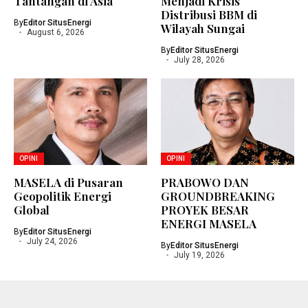
Tantangan di Asia
Menjadi Krisis
Distribusi BBM di
By
Editor SitusEnergi
Wilayah Sungai
August 6, 2026
By
Editor SitusEnergi
July 28, 2026
OPINI
OPINI
MASELA di Pusaran
PRABOWO DAN
Geopolitik Energi
GROUNDBREAKING
Global
PROYEK BESAR
ENERGI MASELA
By
Editor SitusEnergi
July 24, 2026
By
Editor SitusEnergi
July 19, 2026