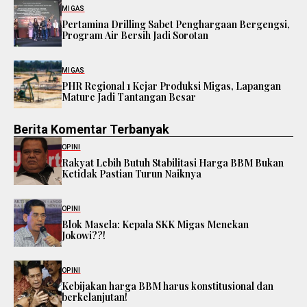
MIGAS
Pertamina Drilling Sabet Penghargaan Bergengsi,
Program Air Bersih Jadi Sorotan
MIGAS
PHR Regional 1 Kejar Produksi Migas, Lapangan
Mature Jadi Tantangan Besar
Berita Komentar Terbanyak
OPINI
Rakyat Lebih Butuh Stabilitasi Harga BBM Bukan
Ketidak Pastian Turun Naiknya
OPINI
Blok Masela: Kepala SKK Migas Menekan
Jokowi??!
OPINI
Kebijakan harga BBM harus konstitusional dan
berkelanjutan!