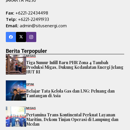
JAKARTA 14230
Fax:
+6221-22434498
Telp:
+6221-22491933
Email:
admin@situsenergi.com
Berita Terpopuler
MIGAS
Tiga Sumur Infill Baru PHR Zona 4 Tambah
Produksi Migas, Dukung Kedaulatan Energi Jelang
HUT RI
OPINI
Belajar Tata Kelola Gas dan LNG: Peluang dan
Tantangan di Asia
MIGAS
Pertamina Trans Kontinental Perkuat Layanan
Maritim, Dekom Tinjau Operasi di Lampung dan
Medan