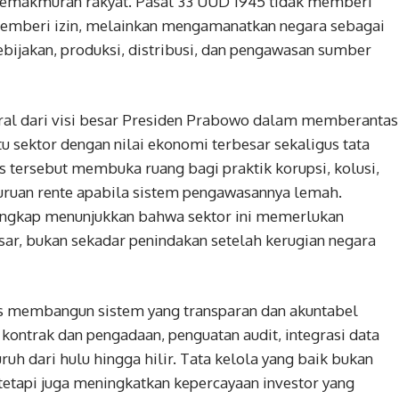
 kemakmuran rakyat. Pasal 33 UUD 1945 tidak memberi
 pemberi izin, melainkan mengamanatkan negara sebagai
bijakan, produksi, distribusi, dan pengawasan sumber
egral dari visi besar Presiden Prabowo dalam memberantas
u sektor dengan nilai ekonomi terbesar sekaligus tata
 tersebut membuka ruang bagi praktik korupsi, kolusi,
ruan rente apabila sistem pengawasannya lemah.
rungkap menunjukkan bahwa sektor ini memerlukan
r, bukan sekadar penindakan setelah kerugian negara
us membangun sistem yang transparan dan akuntabel
i kontrak dan pengadaan, penguatan audit, integrasi data
uh dari hulu hingga hilir. Tata kelola yang baik bukan
etapi juga meningkatkan kepercayaan investor yang