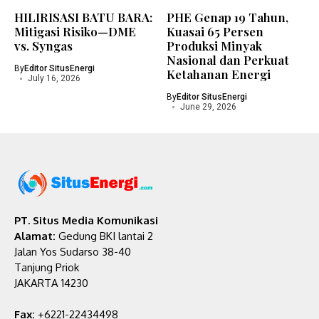
HILIRISASI BATU BARA:
PHE Genap 19 Tahun,
Mitigasi Risiko—DME
Kuasai 65 Persen
vs. Syngas
Produksi Minyak
Nasional dan Perkuat
By
Editor SitusEnergi
Ketahanan Energi
July 16, 2026
By
Editor SitusEnergi
June 29, 2026
PT. Situs Media Komunikasi
Alamat:
Gedung BKI lantai 2
Jalan Yos Sudarso 38-40
Tanjung Priok
JAKARTA 14230
Fax:
+6221-22434498