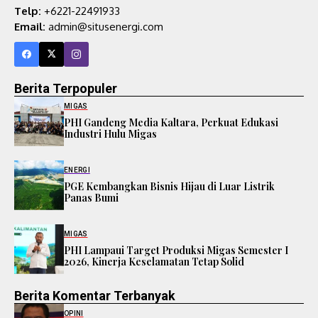
Telp:
+6221-22491933
Email:
admin@situsenergi.com
Berita Terpopuler
MIGAS
PHI Gandeng Media Kaltara, Perkuat Edukasi
Industri Hulu Migas
ENERGI
PGE Kembangkan Bisnis Hijau di Luar Listrik
Panas Bumi
MIGAS
PHI Lampaui Target Produksi Migas Semester I
2026, Kinerja Keselamatan Tetap Solid
Berita Komentar Terbanyak
OPINI