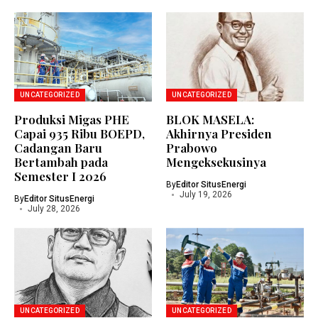
UNCATEGORIZED
UNCATEGORIZED
Produksi Migas PHE
BLOK MASELA:
Capai 935 Ribu BOEPD,
Akhirnya Presiden
Cadangan Baru
Prabowo
Bertambah pada
Mengeksekusinya
Semester I 2026
By
Editor SitusEnergi
July 19, 2026
By
Editor SitusEnergi
July 28, 2026
UNCATEGORIZED
UNCATEGORIZED