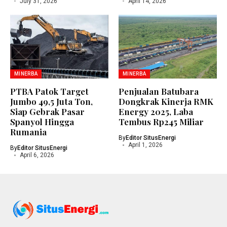
July 31, 2026
April 14, 2026
MINERBA
MINERBA
PTBA Patok Target
Penjualan Batubara
Jumbo 49,5 Juta Ton,
Dongkrak Kinerja RMK
Siap Gebrak Pasar
Energy 2025, Laba
Spanyol Hingga
Tembus Rp245 Miliar
Rumania
By
Editor SitusEnergi
April 1, 2026
By
Editor SitusEnergi
April 6, 2026