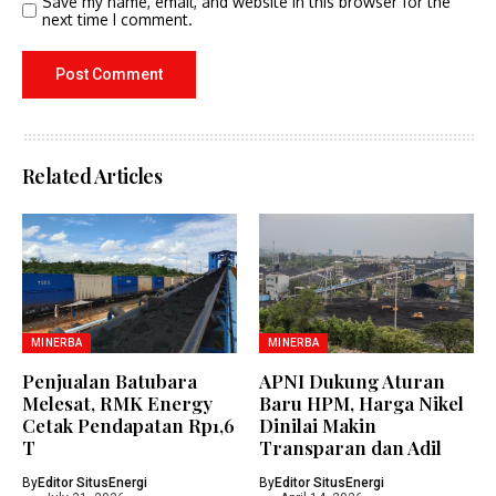
Save my name, email, and website in this browser for the
next time I comment.
Related Articles
MINERBA
MINERBA
Penjualan Batubara
APNI Dukung Aturan
Melesat, RMK Energy
Baru HPM, Harga Nikel
Cetak Pendapatan Rp1,6
Dinilai Makin
T
Transparan dan Adil
By
Editor SitusEnergi
By
Editor SitusEnergi