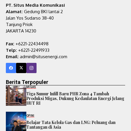
PT. Situs Media Komunikasi
Alamat:
Gedung BKI lantai 2
Jalan Yos Sudarso 38-40
Tanjung Priok
JAKARTA 14230
Fax:
+6221-22434498
Telp:
+6221-22491933
Email:
admin@situsenergi.com
Berita Terpopuler
MIGAS
Tiga Sumur Infill Baru PHR Zona 4 Tambah
Produksi Migas, Dukung Kedaulatan Energi Jelang
HUT RI
OPINI
Belajar Tata Kelola Gas dan LNG: Peluang dan
Tantangan di Asia