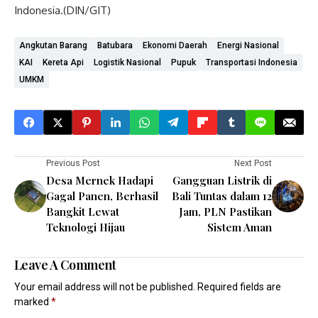
Indonesia.(DIN/GIT)
Angkutan Barang
Batubara
Ekonomi Daerah
Energi Nasional
KAI
Kereta Api
Logistik Nasional
Pupuk
Transportasi Indonesia
UMKM
Previous Post
Next Post
Desa Mernek Hadapi
Gangguan Listrik di
Gagal Panen, Berhasil
Bali Tuntas dalam 12
Bangkit Lewat
Jam, PLN Pastikan
Teknologi Hijau
Sistem Aman
Leave A Comment
Your email address will not be published.
Required fields are
marked
*