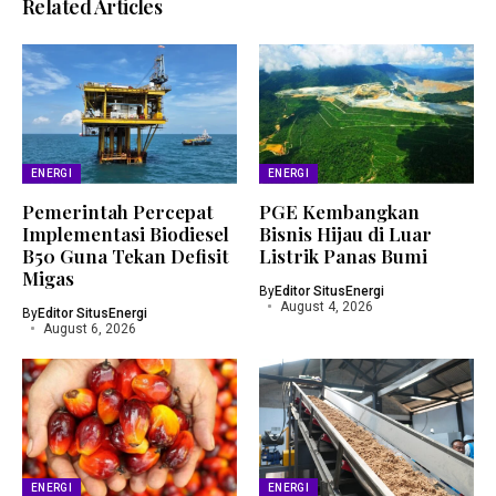
Related Articles
ENERGI
ENERGI
Pemerintah Percepat
PGE Kembangkan
Implementasi Biodiesel
Bisnis Hijau di Luar
B50 Guna Tekan Defisit
Listrik Panas Bumi
Migas
By
Editor SitusEnergi
August 4, 2026
By
Editor SitusEnergi
August 6, 2026
ENERGI
ENERGI