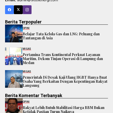
Berita Terpopuler
OPINI
Belajar Tata Kelola Gas dan LNG: Peluang dan
Tantangan di Asia
MIGAS
Pertamina Trans Kontinental Perkuat Layanan
Maritim, Dekom Tinjau Operasi di Lampung dan
Medan
MIGAS
Pemerintah Di Desak Kaji Ulang HGBT Hanya Buat
Usaha Yang Berkaitan Dengan Kepentingan Rakyat
Langsung
Berita Komentar Terbanyak
OPINI
Rakyat Lebih Butuh Stabilitasi Harga BBM Bukan
Ketidak Pastian Turun Naiknya