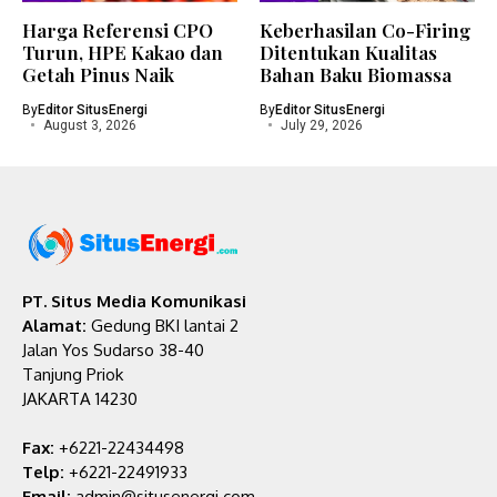
Harga Referensi CPO
Keberhasilan Co-Firing
Turun, HPE Kakao dan
Ditentukan Kualitas
Getah Pinus Naik
Bahan Baku Biomassa
By
Editor SitusEnergi
By
Editor SitusEnergi
August 3, 2026
July 29, 2026
PT. Situs Media Komunikasi
Alamat:
Gedung BKI lantai 2
Jalan Yos Sudarso 38-40
Tanjung Priok
JAKARTA 14230
Fax:
+6221-22434498
Telp:
+6221-22491933
Email:
admin@situsenergi.com