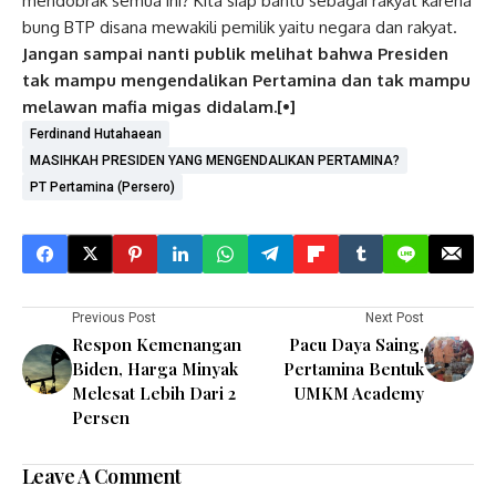
mendobrak semua ini? Kita siap bantu sebagai rakyat karena
bung BTP disana mewakili pemilik yaitu negara dan rakyat.
Jangan sampai nanti publik melihat bahwa Presiden
tak mampu mengendalikan Pertamina dan tak mampu
melawan mafia migas didalam.[•]
Ferdinand Hutahaean
MASIHKAH PRESIDEN YANG MENGENDALIKAN PERTAMINA?
PT Pertamina (Persero)
Previous Post
Next Post
Respon Kemenangan
Pacu Daya Saing,
Biden, Harga Minyak
Pertamina Bentuk
Melesat Lebih Dari 2
UMKM Academy
Persen
Leave A Comment