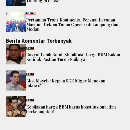
Tantangan di Asia
MIGAS
Pertamina Trans Kontinental Perkuat Layanan
Maritim, Dekom Tinjau Operasi di Lampung dan
Medan
Berita Komentar Terbanyak
OPINI
Rakyat Lebih Butuh Stabilitasi Harga BBM Bukan
Ketidak Pastian Turun Naiknya
OPINI
Blok Masela: Kepala SKK Migas Menekan
Jokowi??!
OPINI
Kebijakan harga BBM harus konstitusional dan
berkelanjutan!