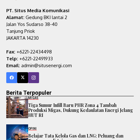
PT. Situs Media Komunikasi
Alamat:
Gedung BKI lantai 2
Jalan Yos Sudarso 38-40
Tanjung Priok
JAKARTA 14230
Fax:
+6221-22434498
Telp:
+6221-22491933
Email:
admin@situsenergi.com
Berita Terpopuler
MIGAS
Tiga Sumur Infill Baru PHR Zona 4 Tambah
Produksi Migas, Dukung Kedaulatan Energi Jelang
HUT RI
OPINI
Belajar Tata Kelola Gas dan LNG: Peluang dan