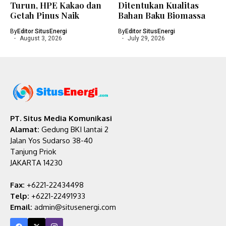
Turun, HPE Kakao dan
Ditentukan Kualitas
Getah Pinus Naik
Bahan Baku Biomassa
By
Editor SitusEnergi
By
Editor SitusEnergi
August 3, 2026
July 29, 2026
PT. Situs Media Komunikasi
Alamat:
Gedung BKI lantai 2
Jalan Yos Sudarso 38-40
Tanjung Priok
JAKARTA 14230
Fax:
+6221-22434498
Telp:
+6221-22491933
Email:
admin@situsenergi.com