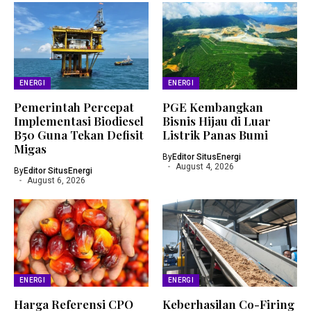
ENERGI
ENERGI
Pemerintah Percepat
PGE Kembangkan
Implementasi Biodiesel
Bisnis Hijau di Luar
B50 Guna Tekan Defisit
Listrik Panas Bumi
Migas
By
Editor SitusEnergi
August 4, 2026
By
Editor SitusEnergi
August 6, 2026
ENERGI
ENERGI
Harga Referensi CPO
Keberhasilan Co-Firing