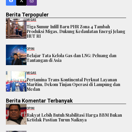
Berita Terpopuler
MIGAS
Tiga Sumur Infill Baru PHR Zona 4 Tambah
Produksi Migas, Dukung Kedaulatan Energi Jelang
HUT RI
OPINI
Belajar Tata Kelola Gas dan LNG: Peluang dan
Tantangan di Asia
MIGAS
Pertamina Trans Kontinental Perkuat Layanan
Maritim, Dekom Tinjau Operasi di Lampung dan
Medan
Berita Komentar Terbanyak
OPINI
Rakyat Lebih Butuh Stabilitasi Harga BBM Bukan
Ketidak Pastian Turun Naiknya