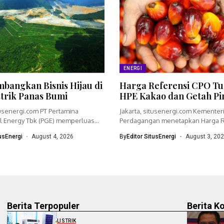
ENERGI
bangkan Bisnis Hijau di
Harga Referensi CPO Tu
strik Panas Bumi
HPE Kakao dan Getah Pi
tusenergi.com PT Pertamina
Jakarta, situsenergi.com Kementer
 Energy Tbk (PGE) memperluas
Perdagangan menetapkan Harga R
dengan menyiapkan...
(HR) crude palm oil (CPO)...
tusEnergi
August 4, 2026
By
Editor SitusEnergi
August 3, 20
Berita Terpopuler
Berita K
LISTRIK