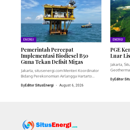
ENERGI
ENERGI
Pemerintah Percepat
PGE Kem
Implementasi Biodiesel B50
Luar Li
Guna Tekan Defisit Migas
Jakarta, Si
Geothermal
Jakarta, situsenergi.com Menteri Koordinator
bisnisnya 
Bidang Perekonomian Airlangga Hartarto
By
Editor Si
menegaskan pemerintah akan
By
Editor SitusEnergi
August 6, 2026
mempercepat...