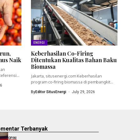
ENERGI
run,
Keberhasilan Co-Firing
nus Naik
Ditentukan Kualitas Bahan Baku
Biomassa
ian
eferensi
Jakarta, situsenergi.com Keberhasilan
program co-firing biomassa di pembangkit
26
listrik tenaga uap (PLTU)...
By
Editor SitusEnergi
July 29, 2026
omentar Terbanyak
OPINI