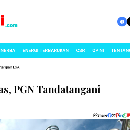
INERBA
ENERGI TERBARUKAN
CSR
OPINI
TENTAN
janjian LoA
as, PGN Tandatangani
Share