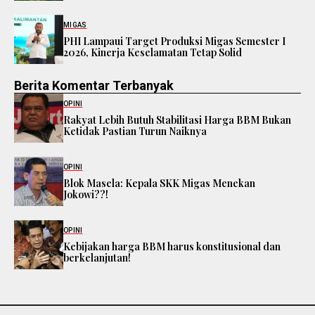
MIGAS
PHI Lampaui Target Produksi Migas Semester I
2026, Kinerja Keselamatan Tetap Solid
Berita Komentar Terbanyak
OPINI
Rakyat Lebih Butuh Stabilitasi Harga BBM Bukan
Ketidak Pastian Turun Naiknya
OPINI
Blok Masela: Kepala SKK Migas Menekan
Jokowi??!
OPINI
Kebijakan harga BBM harus konstitusional dan
berkelanjutan!