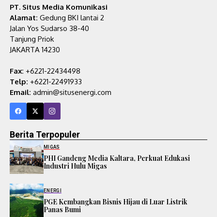
PT. Situs Media Komunikasi
Alamat:
Gedung BKI lantai 2
Jalan Yos Sudarso 38-40
Tanjung Priok
JAKARTA 14230
Fax:
+6221-22434498
Telp:
+6221-22491933
Email:
admin@situsenergi.com
Berita Terpopuler
MIGAS
PHI Gandeng Media Kaltara, Perkuat Edukasi
Industri Hulu Migas
ENERGI
PGE Kembangkan Bisnis Hijau di Luar Listrik
Panas Bumi