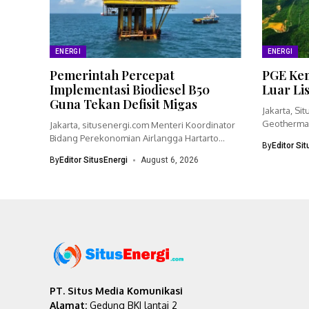
ENERGI
ENERGI
Pemerintah Percepat
PGE Kem
Implementasi Biodiesel B50
Luar Li
Guna Tekan Defisit Migas
Jakarta, Si
Geothermal
Jakarta, situsenergi.com Menteri Koordinator
bisnisnya 
Bidang Perekonomian Airlangga Hartarto
By
Editor Si
menegaskan pemerintah akan
By
Editor SitusEnergi
August 6, 2026
mempercepat...
PT. Situs Media Komunikasi
Alamat:
Gedung BKI lantai 2