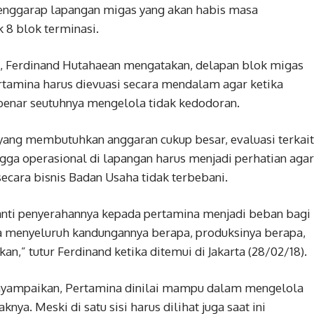
enggarap lapangan migas yang akan habis masa
k 8 blok terminasi.
a, Ferdinand Hutahaean mengatakan, delapan blok migas
rtamina harus dievuasi secara mendalam agar ketika
benar seutuhnya mengelola tidak kedodoran.
yang membutuhkan anggaran cukup besar, evaluasi terkait
gga operasional di lapangan harus menjadi perhatian agar
secara bisnis Badan Usaha tidak terbebani.
 nanti penyerahannya kepada pertamina menjadi beban bagi
a menyeluruh kandungannya berapa, produksinya berapa,
,” tutur Ferdinand ketika ditemui di Jakarta (28/02/18).
enyampaikan, Pertamina dinilai mampu dalam mengelola
ya. Meski di satu sisi harus dilihat juga saat ini