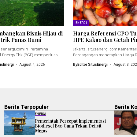
ENERGI
bangkan Bisnis Hijau di
Harga Referensi CPO Tu
strik Panas Bumi
HPE Kakao dan Getah Pi
tusenergi.com PT Pertamina
Jakarta, situsenergi.com Kementer
 Energy Tbk (PGE) memperluas
Perdagangan menetapkan Harga R
dengan menyiapkan...
(HR) crude palm oil (CPO)...
tusEnergi
August 4, 2026
By
Editor SitusEnergi
August 3, 20
Berita Terpopuler
Berita K
ENERGI
Pemerintah Percepat Implementasi
Biodiesel B50 Guna Tekan Defisit
Migas