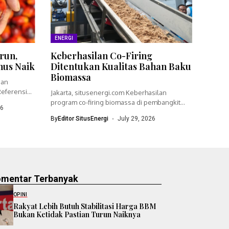
ENERGI
run,
Keberhasilan Co-Firing
nus Naik
Ditentukan Kualitas Bahan Baku
Biomassa
ian
eferensi
Jakarta, situsenergi.com Keberhasilan
program co-firing biomassa di pembangkit
26
listrik tenaga uap (PLTU)...
By
Editor SitusEnergi
July 29, 2026
omentar Terbanyak
OPINI
Rakyat Lebih Butuh Stabilitasi Harga BBM
Bukan Ketidak Pastian Turun Naiknya