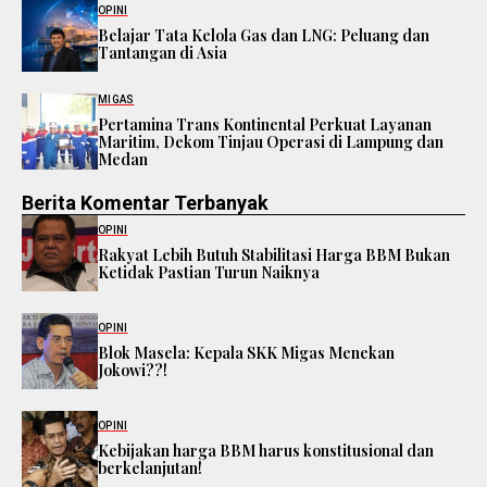
OPINI
Belajar Tata Kelola Gas dan LNG: Peluang dan
Tantangan di Asia
MIGAS
Pertamina Trans Kontinental Perkuat Layanan
Maritim, Dekom Tinjau Operasi di Lampung dan
Medan
Berita Komentar Terbanyak
OPINI
Rakyat Lebih Butuh Stabilitasi Harga BBM Bukan
Ketidak Pastian Turun Naiknya
OPINI
Blok Masela: Kepala SKK Migas Menekan
Jokowi??!
OPINI
Kebijakan harga BBM harus konstitusional dan
berkelanjutan!