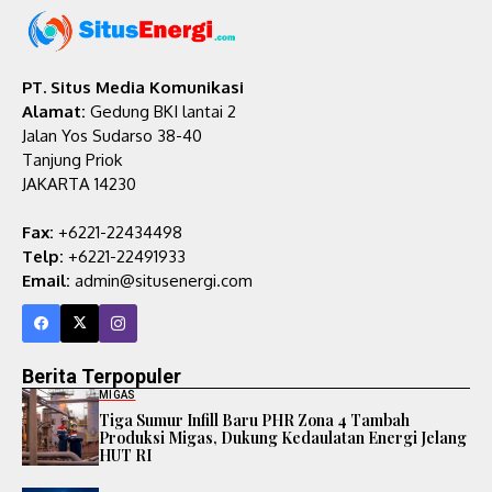
PT. Situs Media Komunikasi
Alamat:
Gedung BKI lantai 2
Jalan Yos Sudarso 38-40
Tanjung Priok
JAKARTA 14230
Fax:
+6221-22434498
Telp:
+6221-22491933
Email:
admin@situsenergi.com
Berita Terpopuler
MIGAS
Tiga Sumur Infill Baru PHR Zona 4 Tambah
Produksi Migas, Dukung Kedaulatan Energi Jelang
HUT RI