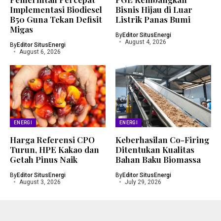
Implementasi Biodiesel
Bisnis Hijau di Luar
B50 Guna Tekan Defisit
Listrik Panas Bumi
Migas
By
Editor SitusEnergi
August 4, 2026
By
Editor SitusEnergi
August 6, 2026
ENERGI
ENERGI
Harga Referensi CPO
Keberhasilan Co-Firing
Turun, HPE Kakao dan
Ditentukan Kualitas
Getah Pinus Naik
Bahan Baku Biomassa
By
Editor SitusEnergi
By
Editor SitusEnergi
August 3, 2026
July 29, 2026