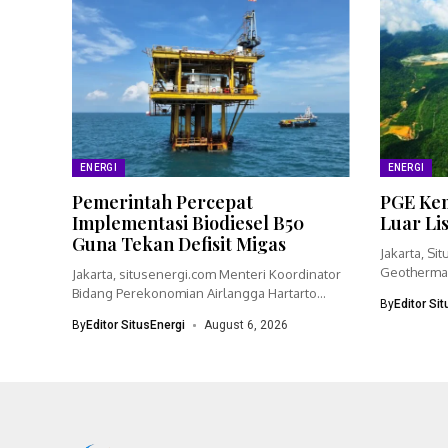
ENERGI
ENERGI
Pemerintah Percepat
PGE Kem
Implementasi Biodiesel B50
Luar Li
Guna Tekan Defisit Migas
Jakarta, Si
Geothermal
Jakarta, situsenergi.com Menteri Koordinator
bisnisnya 
Bidang Perekonomian Airlangga Hartarto
By
Editor Si
menegaskan pemerintah akan
By
Editor SitusEnergi
August 6, 2026
mempercepat...