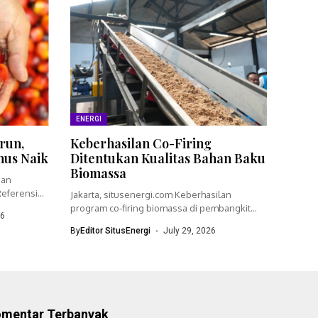
ENERGI
run,
Keberhasilan Co-Firing
nus Naik
Ditentukan Kualitas Bahan Baku
Biomassa
ian
eferensi
Jakarta, situsenergi.com Keberhasilan
program co-firing biomassa di pembangkit
26
listrik tenaga uap (PLTU)...
By
Editor SitusEnergi
July 29, 2026
omentar Terbanyak