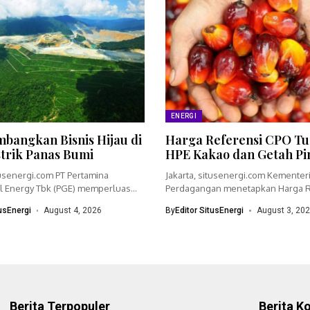
ENERGI
bangkan Bisnis Hijau di
Harga Referensi CPO Tu
strik Panas Bumi
HPE Kakao dan Getah Pi
tusenergi.com PT Pertamina
Jakarta, situsenergi.com Kementer
 Energy Tbk (PGE) memperluas
Perdagangan menetapkan Harga R
dengan menyiapkan...
(HR) crude palm oil (CPO)...
tusEnergi
August 4, 2026
By
Editor SitusEnergi
August 3, 20
Berita Terpopuler
Berita K