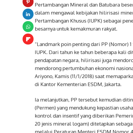
Pertambangan Mineral dan Batubara beser
dalam mengawal kebijakan hilirisasi miner
Pertambangan Khusus (IUPK) sebagai pen
besarnya untuk kemakmuran rakyat.
“Landmark poin penting dari PP (Nomor) 1 ta
IUPK. Dari tahun ke tahun beberapa kali dit
pendapatan negara, hilirisasi juga mendor
mendorong pertumbuhan ekonomi nasional,
Ariyono, Kamis (11/1/2018) saat memapark
di Kantor Kementerian ESDM, Jakarta.
Ia melanjutkan, PP tersebut kemudian diti
(Permen) yang mendukung kepastian usaha
kontrol dan insentif yang diberikan Pemeri
20 jenis mineral logam) ditetapkan sebag
melalui Peraturan Menteri ESDM Nomor 44