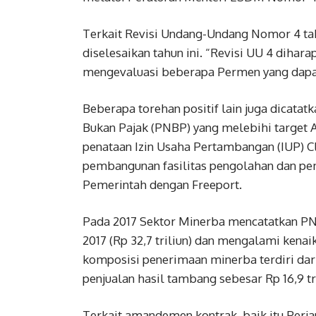
Terkait Revisi Undang-Undang Nomor 4 ta
diselesaikan tahun ini. “Revisi UU 4 dihara
mengevaluasi beberapa Permen yang dapat 
Beberapa torehan positif lain juga dicata
Bukan Pajak (PNBP) yang melebihi target
penataan Izin Usaha Pertambangan (IUP) Cl
pembangunan fasilitas pengolahan dan pe
Pemerintah dengan Freeport.
Pada 2017 Sektor Minerba mencatatkan PNB
2017 (Rp 32,7 triliun) dan mengalami kenai
komposisi penerimaan minerba terdiri dari ro
penjualan hasil tambang sebesar Rp 16,9 tri
Terkait amandemen kontrak, baik itu Per