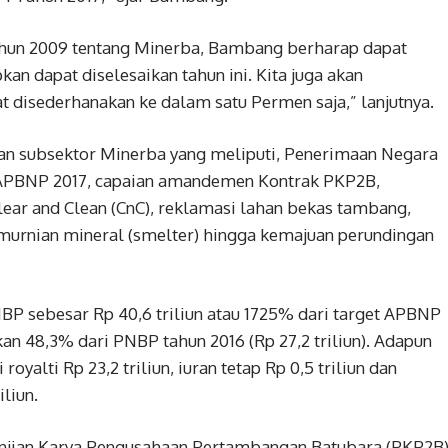
hun 2009 tentang Minerba, Bambang berharap dapat
pkan dapat diselesaikan tahun ini. Kita juga akan
disederhanakan ke dalam satu Permen saja,” lanjutnya.
tkan subsektor Minerba yang meliputi, Penerimaan Negara
 APBNP 2017, capaian amandemen Kontrak PKP2B,
ear and Clean (CnC), reklamasi lahan bekas tambang,
murnian mineral (smelter) hingga kemajuan perundingan
P sebesar Rp 40,6 triliun atau 1725% dari target APBNP
kan 48,3% dari PNBP tahun 2016 (Rp 27,2 triliun). Adapun
yalti Rp 23,2 triliun, iuran tetap Rp 0,5 triliun dan
liun.
janjian Karya Pengusahaan Pertambangan Batubara (PKP2B