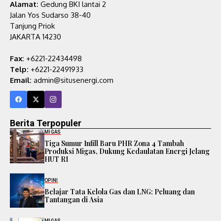
Alamat:
Gedung BKI lantai 2
Jalan Yos Sudarso 38-40
Tanjung Priok
JAKARTA 14230
Fax:
+6221-22434498
Telp:
+6221-22491933
Email:
admin@situsenergi.com
Berita Terpopuler
MIGAS
Tiga Sumur Infill Baru PHR Zona 4 Tambah
Produksi Migas, Dukung Kedaulatan Energi Jelang
HUT RI
OPINI
Belajar Tata Kelola Gas dan LNG: Peluang dan
Tantangan di Asia
MIGAS