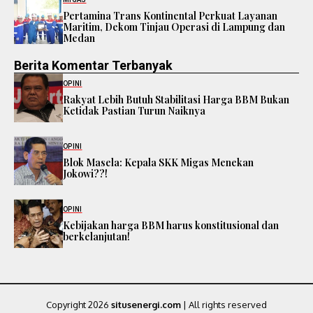
Pertamina Trans Kontinental Perkuat Layanan
Maritim, Dekom Tinjau Operasi di Lampung dan
Medan
Berita Komentar Terbanyak
OPINI
Rakyat Lebih Butuh Stabilitasi Harga BBM Bukan
Ketidak Pastian Turun Naiknya
OPINI
Blok Masela: Kepala SKK Migas Menekan
Jokowi??!
OPINI
Kebijakan harga BBM harus konstitusional dan
berkelanjutan!
Copyright 2026
situsenergi.com
| All rights reserved