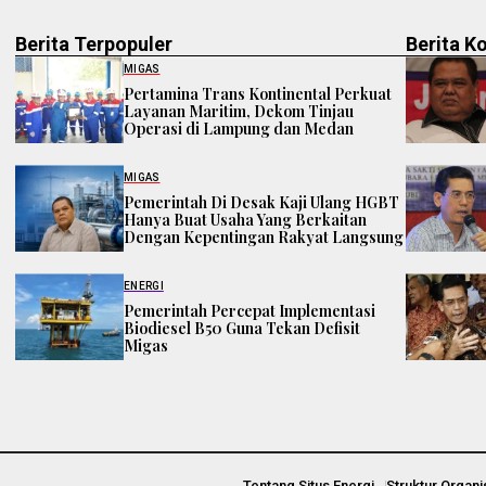
Berita Terpopuler
Berita K
MIGAS
Pertamina Trans Kontinental Perkuat
Layanan Maritim, Dekom Tinjau
Operasi di Lampung dan Medan
MIGAS
Pemerintah Di Desak Kaji Ulang HGBT
Hanya Buat Usaha Yang Berkaitan
Dengan Kepentingan Rakyat Langsung
ENERGI
Pemerintah Percepat Implementasi
Biodiesel B50 Guna Tekan Defisit
Migas
Tentang Situs Energi
Struktur Organi