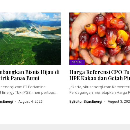
ENERGI
bangkan Bisnis Hijau di
Harga Referensi CPO Tu
strik Panas Bumi
HPE Kakao dan Getah Pi
tusenergi.com PT Pertamina
Jakarta, situsenergi.com Kementer
 Energy Tbk (PGE) memperluas
Perdagangan menetapkan Harga R
dengan menyiapkan...
(HR) crude palm oil (CPO)...
tusEnergi
August 4, 2026
By
Editor SitusEnergi
August 3, 20