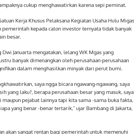
ampaknya cukup menghawatirkan karena sepi peminat.
Satuan Kerja Khusus Pelaksana Kegiatan Usaha Hulu Miga
 pemerintah kepada calon investor ternyata tidak banyak
in besar.
g Dwi Januarta mengatakan, lelang WK Mgas yang
i justru banyak dimenangkan oleh perusahaan-perusahaan
 signifikan dalam menghasilkan minyak dari perut bumi.
ngkhawatirkan, saya ngga bicara ngawang-ngawang, saya
 sih yang laku?, berapa perusahaan besar yang masuk, saya
 maupun pejabat lainnya tapi kita sama -sama buka fakta,
apa yang benar -benar tertarik,” ujar Bambang di Jakarta,
an akan sangat rentan bagi pemerintah untuk memenuhi