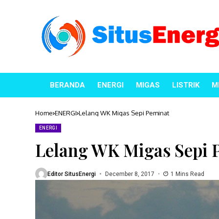
BERANDA
ENERGI
MIGAS
LISTRIK
M
Home
ENERGI
Lelang WK Migas Sepi Peminat
ENERGI
Lelang WK Migas Sepi 
Editor SitusEnergi
December 8, 2017
1 Mins Read