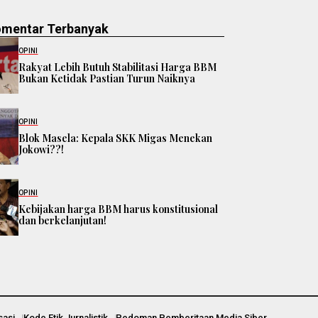
omentar Terbanyak
OPINI
Rakyat Lebih Butuh Stabilitasi Harga BBM
Bukan Ketidak Pastian Turun Naiknya
OPINI
Blok Masela: Kepala SKK Migas Menekan
Jokowi??!
OPINI
Kebijakan harga BBM harus konstitusional
dan berkelanjutan!
sasi
Kode Etik Jurnalistik
Pedoman Pemberitaan Media Siber