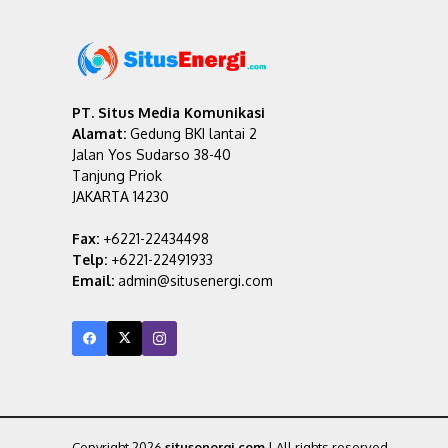
PT. Situs Media Komunikasi
Alamat:
Gedung BKI lantai 2
Jalan Yos Sudarso 38-40
Tanjung Priok
JAKARTA 14230
Fax:
+6221-22434498
Telp:
+6221-22491933
Email:
admin@situsenergi.com
Copyright 2026
situsenergi.com
| All rights reserved