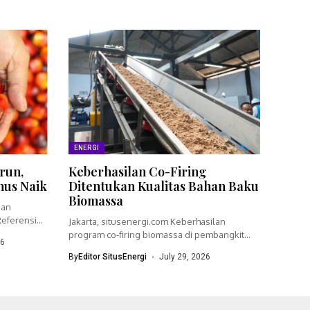
ENERGI
run,
Keberhasilan Co-Firing
nus Naik
Ditentukan Kualitas Bahan Baku
Biomassa
ian
eferensi
Jakarta, situsenergi.com Keberhasilan
program co-firing biomassa di pembangkit
26
listrik tenaga uap (PLTU)...
By
Editor SitusEnergi
July 29, 2026