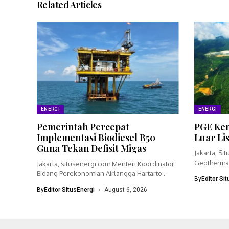
Related Articles
ENERGI
ENERGI
Pemerintah Percepat
PGE Kem
Implementasi Biodiesel B50
Luar Li
Guna Tekan Defisit Migas
Jakarta, Si
Geothermal
Jakarta, situsenergi.com Menteri Koordinator
bisnisnya 
Bidang Perekonomian Airlangga Hartarto
By
Editor Si
menegaskan pemerintah akan
By
Editor SitusEnergi
August 6, 2026
mempercepat...