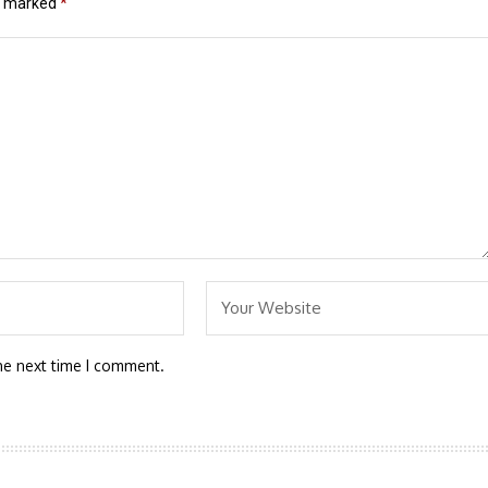
re marked
*
he next time I comment.