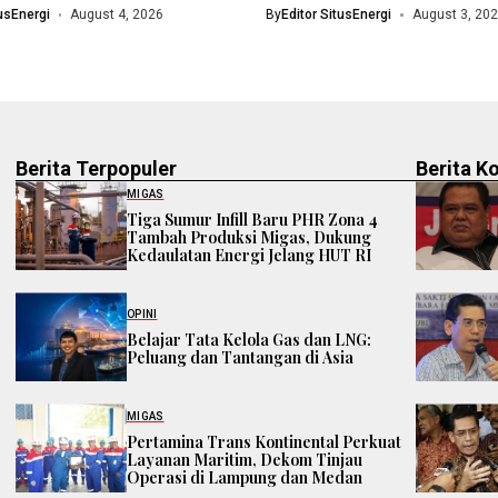
dengan menyiapkan...
(HR) crude palm oil (CPO)...
tusEnergi
August 4, 2026
By
Editor SitusEnergi
August 3, 20
Berita Terpopuler
Berita K
MIGAS
Tiga Sumur Infill Baru PHR Zona 4
Tambah Produksi Migas, Dukung
Kedaulatan Energi Jelang HUT RI
OPINI
Belajar Tata Kelola Gas dan LNG:
Peluang dan Tantangan di Asia
MIGAS
Pertamina Trans Kontinental Perkuat
Layanan Maritim, Dekom Tinjau
Operasi di Lampung dan Medan