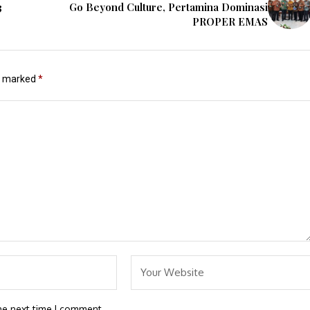
3
Go Beyond Culture, Pertamina Dominasi
PROPER EMAS
re marked
*
he next time I comment.