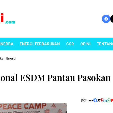
INERBA
ENERGI TERBARUKAN
CSR
OPINI
TENTAN
okan Energi
sional ESDM Pantau Pasokan
Share