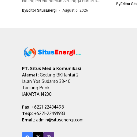
bisnisnya 
Bidang Perekonomian Airlangga Hartarto
By
Editor Si
menegaskan pemerintah akan
By
Editor SitusEnergi
August 6, 2026
mempercepat...
PT. Situs Media Komunikasi
Alamat:
Gedung BKI lantai 2
Jalan Yos Sudarso 38-40
Tanjung Priok
JAKARTA 14230
Fax:
+6221-22434498
Telp:
+6221-22491933
Email:
admin@situsenergi.com