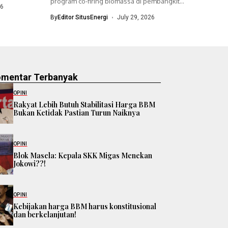
program co-firing biomassa di pembangkit
26
listrik tenaga uap (PLTU)...
By
Editor SitusEnergi
July 29, 2026
omentar Terbanyak
OPINI
Rakyat Lebih Butuh Stabilitasi Harga BBM
Bukan Ketidak Pastian Turun Naiknya
OPINI
Blok Masela: Kepala SKK Migas Menekan
Jokowi??!
OPINI
Kebijakan harga BBM harus konstitusional
dan berkelanjutan!