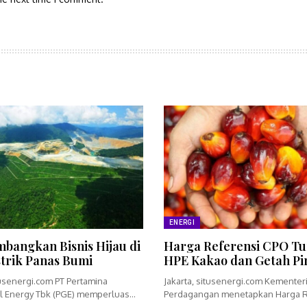
ENERGI
bangkan Bisnis Hijau di
Harga Referensi CPO Tu
strik Panas Bumi
HPE Kakao dan Getah Pi
tusenergi.com PT Pertamina
Jakarta, situsenergi.com Kementer
 Energy Tbk (PGE) memperluas
Perdagangan menetapkan Harga R