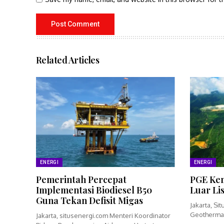
Related Articles
ENERGI
ENERGI
Pemerintah Percepat
PGE Kem
Implementasi Biodiesel B50
Luar Li
Guna Tekan Defisit Migas
Jakarta, Si
Geothermal
Jakarta, situsenergi.com Menteri Koordinator