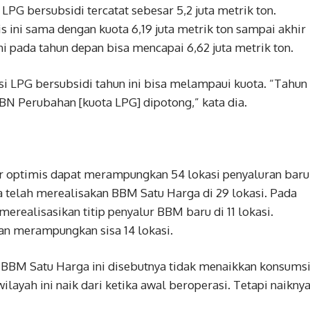
LPG bersubsidi tercatat sebesar 5,2 juta metrik ton.
s ini sama dengan kuota 6,19 juta metrik ton sampai akhir
i pada tahun depan bisa mencapai 6,62 juta metrik ton.
i LPG bersubsidi tahun ini bisa melampaui kuota. “Tahun
BN Perubahan [kuota LPG] dipotong,” kata dia.
r optimis dapat merampungkan 54 lokasi penyaluran baru
a telah merealisakan BBM Satu Harga di 29 lokasi. Pada
erealisasikan titip penyalur BBM baru di 11 lokasi.
an merampungkan sisa 14 lokasi.
 BBM Satu Harga ini disebutnya tidak menaikkan konsums
layah ini naik dari ketika awal beroperasi. Tetapi naikny