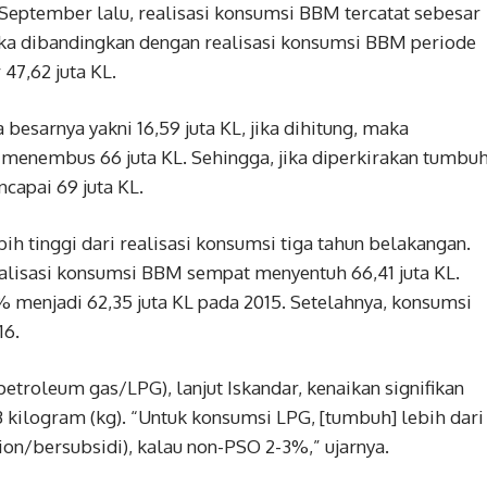
September lalu, realisasi konsumsi BBM tercatat sebesar
 jika dibandingkan dengan realisasi konsumsi BBM periode
47,62 juta KL.
esarnya yakni 16,59 juta KL, jika dihitung, maka
 menembus 66 juta KL. Sehingga, jika diperkirakan tumbu
apai 69 juta KL.
h tinggi dari realisasi konsumsi tiga tahun belakangan.
ealisasi konsumsi BBM sempat menyentuh 66,41 juta KL.
menjadi 62,35 juta KL pada 2015. Setelahnya, konsumsi
16.
petroleum gas/LPG), lanjut Iskandar, kenaikan signifikan
3 kilogram (kg). “Untuk konsumsi LPG, [tumbuh] lebih dari
ion/bersubsidi), kalau non-PSO 2-3%,” ujarnya.