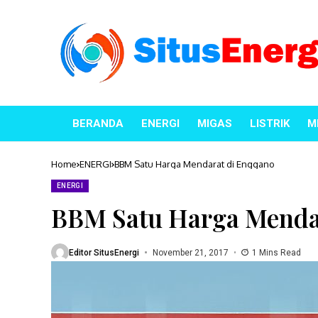
BERANDA
ENERGI
MIGAS
LISTRIK
M
Home
ENERGI
BBM Satu Harga Mendarat di Enggano
ENERGI
BBM Satu Harga Menda
Editor SitusEnergi
November 21, 2017
1 Mins Read