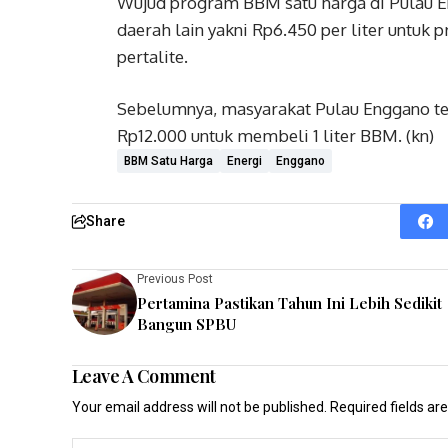
Wujud program BBM satu harga di Pulau En
daerah lain yakni Rp6.450 per liter untuk p
pertalite.
Sebelumnya, masyarakat Pulau Enggano te
Rp12.000 untuk membeli 1 liter BBM. (kn)
BBM Satu Harga
Energi
Enggano
Share
Previous Post
Pertamina Pastikan Tahun Ini Lebih Sedikit
Bangun SPBU
Leave A Comment
Your email address will not be published.
Required fields a