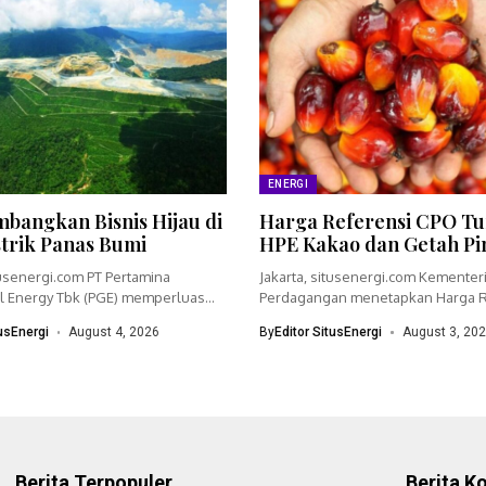
ENERGI
bangkan Bisnis Hijau di
Harga Referensi CPO Tu
strik Panas Bumi
HPE Kakao dan Getah Pi
tusenergi.com PT Pertamina
Jakarta, situsenergi.com Kementer
 Energy Tbk (PGE) memperluas
Perdagangan menetapkan Harga R
dengan menyiapkan...
(HR) crude palm oil (CPO)...
tusEnergi
August 4, 2026
By
Editor SitusEnergi
August 3, 20
Berita Terpopuler
Berita K