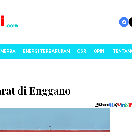
INERBA
ENERGI TERBARUKAN
CSR
OPINI
TENTAN
rat di Enggano
Share