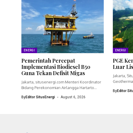
ENERGI
ENERGI
Pemerintah Percepat
PGE Kem
Implementasi Biodiesel B50
Luar Li
Guna Tekan Defisit Migas
Jakarta, Si
Geothermal
Jakarta, situsenergi.com Menteri Koordinator
bisnisnya 
Bidang Perekonomian Airlangga Hartarto
By
Editor Si
menegaskan pemerintah akan
By
Editor SitusEnergi
August 6, 2026
mempercepat...