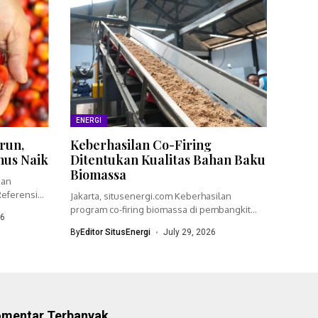
ENERGI
run,
Keberhasilan Co-Firing
nus Naik
Ditentukan Kualitas Bahan Baku
Biomassa
ian
eferensi
Jakarta, situsenergi.com Keberhasilan
program co-firing biomassa di pembangkit
26
listrik tenaga uap (PLTU)...
By
Editor SitusEnergi
July 29, 2026
omentar Terbanyak