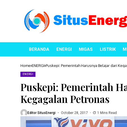
BERANDA
ENERGI
MIGAS
LISTRIK
M
Home
ENERGI
Puskepi: Pemerintah Harusnya Belajar dari Keg
ENERGI
Puskepi: Pemerintah Ha
Kegagalan Petronas
Editor SitusEnergi
October 28, 2017
1 Mins Read