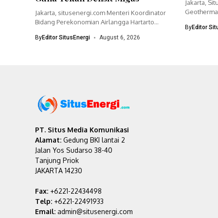
Jakarta, Si
Geothermal
Jakarta, situsenergi.com Menteri Koordinator
bisnisnya 
Bidang Perekonomian Airlangga Hartarto
By
Editor Si
menegaskan pemerintah akan
By
Editor SitusEnergi
August 6, 2026
mempercepat...
PT. Situs Media Komunikasi
Alamat:
Gedung BKI lantai 2
Jalan Yos Sudarso 38-40
Tanjung Priok
JAKARTA 14230
Fax:
+6221-22434498
Telp:
+6221-22491933
Email:
admin@situsenergi.com