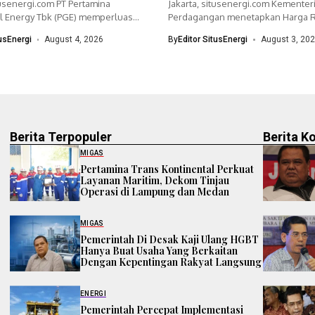
tusenergi.com PT Pertamina
Jakarta, situsenergi.com Kementer
 Energy Tbk (PGE) memperluas
Perdagangan menetapkan Harga R
dengan menyiapkan...
(HR) crude palm oil (CPO)...
tusEnergi
August 4, 2026
By
Editor SitusEnergi
August 3, 20
Berita Terpopuler
Berita K
MIGAS
Pertamina Trans Kontinental Perkuat
Layanan Maritim, Dekom Tinjau
Operasi di Lampung dan Medan
MIGAS
Pemerintah Di Desak Kaji Ulang HGBT
Hanya Buat Usaha Yang Berkaitan
Dengan Kepentingan Rakyat Langsung
ENERGI
Pemerintah Percepat Implementasi