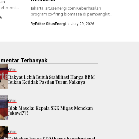
ian
eferensi
Jakarta, situsenergi.com Keberhasilan
program co-firing biomassa di pembangkit
26
listrik tenaga uap (PLTU)...
By
Editor SitusEnergi
July 29, 2026
omentar Terbanyak
OPINI
Rakyat Lebih Butuh Stabilitasi Harga BBM
Bukan Ketidak Pastian Turun Naiknya
OPINI
Blok Masela: Kepala SKK Migas Menekan
Jokowi??!
OPINI