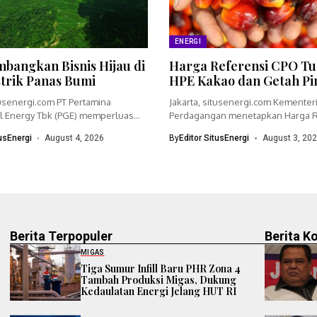
ENERGI
bangkan Bisnis Hijau di
Harga Referensi CPO Tu
strik Panas Bumi
HPE Kakao dan Getah Pi
tusenergi.com PT Pertamina
Jakarta, situsenergi.com Kementer
 Energy Tbk (PGE) memperluas
Perdagangan menetapkan Harga R
dengan menyiapkan...
(HR) crude palm oil (CPO)...
tusEnergi
August 4, 2026
By
Editor SitusEnergi
August 3, 20
Berita Terpopuler
Berita K
MIGAS
Tiga Sumur Infill Baru PHR Zona 4
Tambah Produksi Migas, Dukung
Kedaulatan Energi Jelang HUT RI