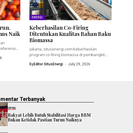
ENERGI
run,
Keberhasilan Co-Firing
nus Naik
Ditentukan Kualitas Bahan Baku
Biomassa
ian
eferensi
Jakarta, situsenergi.com Keberhasilan
program co-firing biomassa di pembangkit
26
listrik tenaga uap (PLTU)...
By
Editor SitusEnergi
July 29, 2026
omentar Terbanyak
OPINI
Rakyat Lebih Butuh Stabilitasi Harga BBM
Bukan Ketidak Pastian Turun Naiknya