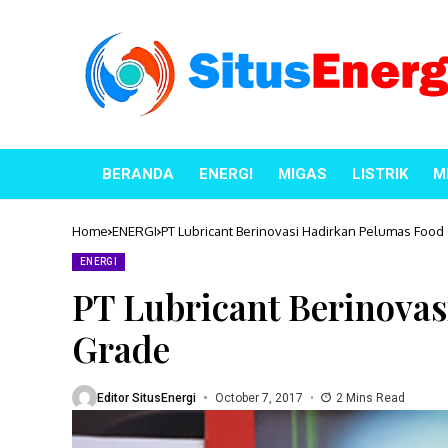
BERANDA
ENERGI
MIGAS
LISTRIK
M
Home
ENERGI
PT Lubricant Berinovasi Hadirkan Pelumas Food
ENERGI
PT Lubricant Berinova
Grade
Editor SitusEnergi
October 7, 2017
2 Mins Read