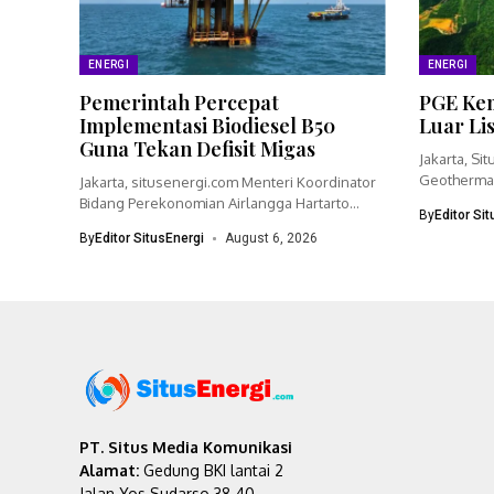
ENERGI
ENERGI
Pemerintah Percepat
PGE Kem
Implementasi Biodiesel B50
Luar Li
Guna Tekan Defisit Migas
Jakarta, Si
Geothermal
Jakarta, situsenergi.com Menteri Koordinator
bisnisnya 
Bidang Perekonomian Airlangga Hartarto
By
Editor Si
menegaskan pemerintah akan
By
Editor SitusEnergi
August 6, 2026
mempercepat...
PT. Situs Media Komunikasi
Alamat:
Gedung BKI lantai 2
Jalan Yos Sudarso 38-40