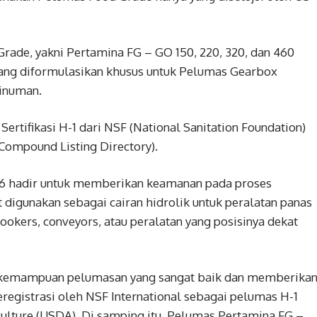
Grade, yakni Pertamina FG – GO 150, 220, 320, dan 460
yang diformulasikan khusus untuk Pelumas Gearbox
minuman.
ertifikasi H-1 dari NSF (National Sanitation Foundation)
ompound Listing Directory).
46 hadir untuk memberikan keamanan pada proses
digunakan sebagai cairan hidrolik untuk peralatan panas
ookers, conveyors, atau peralatan yang posisinya dekat
 kemampuan pelumasan yang sangat baik dan memberika
eregistrasi oleh NSF International sebagai pelumas H-1
culture (USDA). Di samping itu, Pelumas Pertamina FG –