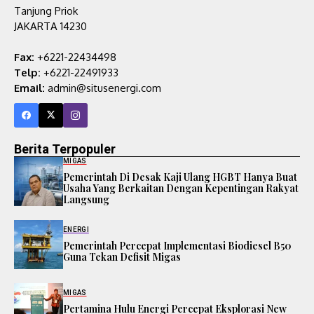
Tanjung Priok
JAKARTA 14230
Fax:
+6221-22434498
Telp:
+6221-22491933
Email:
admin@situsenergi.com
Berita Terpopuler
MIGAS
Pemerintah Di Desak Kaji Ulang HGBT Hanya Buat
Usaha Yang Berkaitan Dengan Kepentingan Rakyat
Langsung
ENERGI
Pemerintah Percepat Implementasi Biodiesel B50
Guna Tekan Defisit Migas
MIGAS
Pertamina Hulu Energi Percepat Eksplorasi New