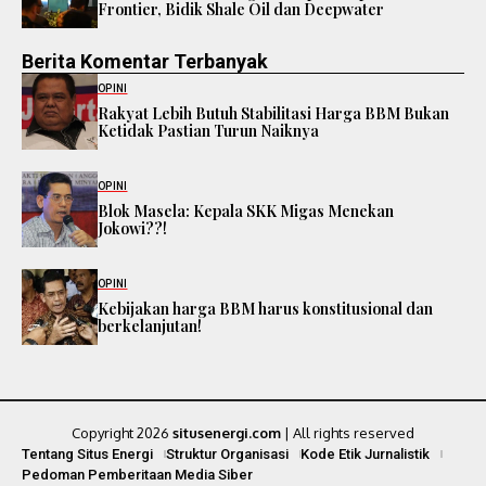
Frontier, Bidik Shale Oil dan Deepwater
Berita Komentar Terbanyak
OPINI
Rakyat Lebih Butuh Stabilitasi Harga BBM Bukan
Ketidak Pastian Turun Naiknya
OPINI
Blok Masela: Kepala SKK Migas Menekan
Jokowi??!
OPINI
Kebijakan harga BBM harus konstitusional dan
berkelanjutan!
Copyright 2026
situsenergi.com
| All rights reserved
Tentang Situs Energi
Struktur Organisasi
Kode Etik Jurnalistik
Pedoman Pemberitaan Media Siber