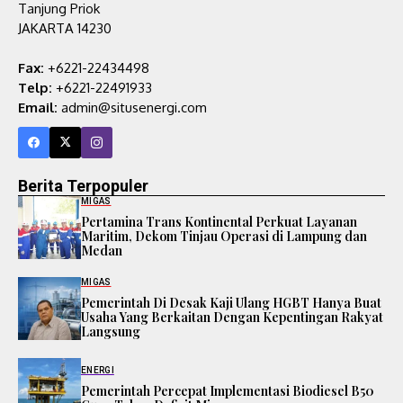
Tanjung Priok
JAKARTA 14230
Fax:
+6221-22434498
Telp:
+6221-22491933
Email:
admin@situsenergi.com
Berita Terpopuler
MIGAS
Pertamina Trans Kontinental Perkuat Layanan
Maritim, Dekom Tinjau Operasi di Lampung dan
Medan
MIGAS
Pemerintah Di Desak Kaji Ulang HGBT Hanya Buat
Usaha Yang Berkaitan Dengan Kepentingan Rakyat
Langsung
ENERGI
Pemerintah Percepat Implementasi Biodiesel B50