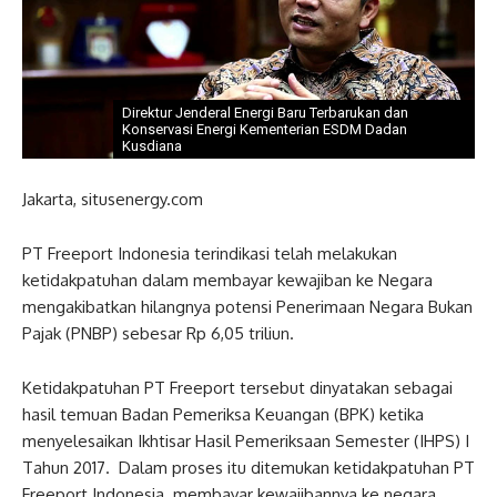
Direktur Jenderal Energi Baru Terbarukan dan
Konservasi Energi Kementerian ESDM Dadan
Kusdiana
Jakarta, situsenergy.com
PT Freeport Indonesia terindikasi telah melakukan
ketidakpatuhan dalam membayar kewajiban ke Negara
mengakibatkan hilangnya potensi Penerimaan Negara Bukan
Pajak (PNBP) sebesar ‎Rp 6,05 triliun.
Ketidakpatuhan PT Freeport tersebut dinyatakan sebagai
hasil temuan Badan Pemeriksa Keuangan (BPK) ketika
menyelesaikan Ikhtisar Hasil Pemeriksaan Semester (IHPS) I
Tahun 2017. Dalam proses itu ditemukan ketidakpatuhan PT
Freeport Indonesia membayar kewajibannya ke negara,