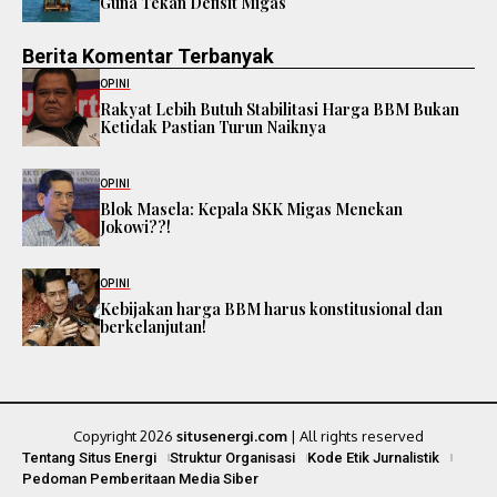
Guna Tekan Defisit Migas
Berita Komentar Terbanyak
OPINI
Rakyat Lebih Butuh Stabilitasi Harga BBM Bukan
Ketidak Pastian Turun Naiknya
OPINI
Blok Masela: Kepala SKK Migas Menekan
Jokowi??!
OPINI
Kebijakan harga BBM harus konstitusional dan
berkelanjutan!
Copyright 2026
situsenergi.com
| All rights reserved
Tentang Situs Energi
Struktur Organisasi
Kode Etik Jurnalistik
Pedoman Pemberitaan Media Siber