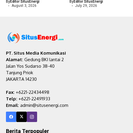
By
Editor SitusEnergi
By
Editor SitusEnergi
August 3, 2026
July 29, 2026
PT. Situs Media Komunikasi
Alamat:
Gedung BKI lantai 2
Jalan Yos Sudarso 38-40
Tanjung Priok
JAKARTA 14230
Fax:
+6221-22434498
Telp:
+6221-22491933
Email:
admin@situsenergi.com
Berita Terpopuler