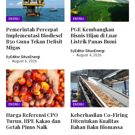
ENERGI
ENERGI
Pemerintah Percepat
PGE Kembangkan
Implementasi Biodiesel
Bisnis Hijau di Luar
B50 Guna Tekan Defisit
Listrik Panas Bumi
Migas
By
Editor SitusEnergi
August 4, 2026
By
Editor SitusEnergi
August 6, 2026
ENERGI
ENERGI
Harga Referensi CPO
Keberhasilan Co-Firing
Turun, HPE Kakao dan
Ditentukan Kualitas
Getah Pinus Naik
Bahan Baku Biomassa