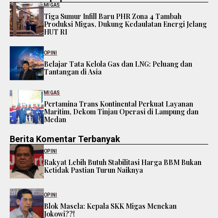
MIGAS
Tiga Sumur Infill Baru PHR Zona 4 Tambah
Produksi Migas, Dukung Kedaulatan Energi Jelang
HUT RI
OPINI
Belajar Tata Kelola Gas dan LNG: Peluang dan
Tantangan di Asia
MIGAS
Pertamina Trans Kontinental Perkuat Layanan
Maritim, Dekom Tinjau Operasi di Lampung dan
Medan
Berita Komentar Terbanyak
OPINI
Rakyat Lebih Butuh Stabilitasi Harga BBM Bukan
Ketidak Pastian Turun Naiknya
OPINI
Blok Masela: Kepala SKK Migas Menekan
Jokowi??!