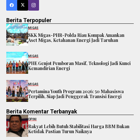
Berita Terpopuler
MIGAS
SKK Migas-PHR-Polda Riau Kompak Amankan
Aset Migas, Ketahanan Energi Jadi Taruhan
MIGAS
PHE Genjot Pemboran Masif, Teknologi Jadi Kunci
Kemandirian Energi
MIGAS
Pertamina Youth Program 2026: 50 Mahasiswa
Terpilih, Siap Jadi Penggerak Transisi Energi
Berita Komentar Terbanyak
OPINI
Rakyat Lebih Butuh Stabilitasi Harga BBM Bukan
Ketidak Pastian Turun Naiknya