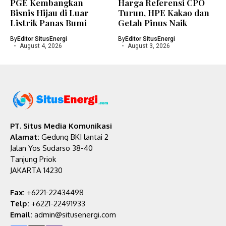
PGE Kembangkan
Harga Referensi CPO
Bisnis Hijau di Luar
Turun, HPE Kakao dan
Listrik Panas Bumi
Getah Pinus Naik
By
Editor SitusEnergi
By
Editor SitusEnergi
August 4, 2026
August 3, 2026
PT. Situs Media Komunikasi
Alamat:
Gedung BKI lantai 2
Jalan Yos Sudarso 38-40
Tanjung Priok
JAKARTA 14230
Fax:
+6221-22434498
Telp:
+6221-22491933
Email:
admin@situsenergi.com