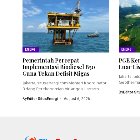
ENERGI
ENERGI
Pemerintah Percepat
PGE Kem
Implementasi Biodiesel B50
Luar Li
Guna Tekan Defisit Migas
Jakarta, Si
Geothermal
Jakarta, situsenergi.com Menteri Koordinator
bisnisnya 
Bidang Perekonomian Airlangga Hartarto
By
Editor Si
menegaskan pemerintah akan
By
Editor SitusEnergi
August 6, 2026
mempercepat...