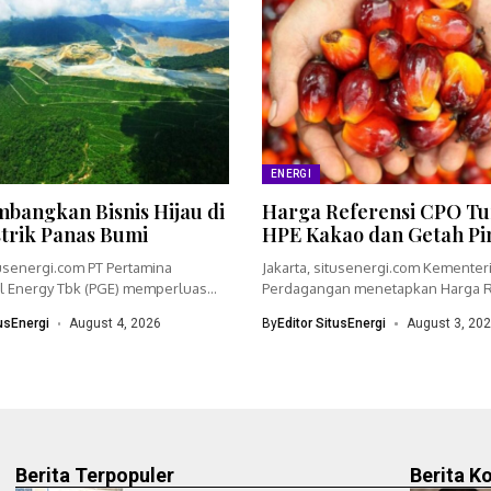
ENERGI
bangkan Bisnis Hijau di
Harga Referensi CPO Tu
strik Panas Bumi
HPE Kakao dan Getah Pi
tusenergi.com PT Pertamina
Jakarta, situsenergi.com Kementer
 Energy Tbk (PGE) memperluas
Perdagangan menetapkan Harga R
dengan menyiapkan...
(HR) crude palm oil (CPO)...
tusEnergi
August 4, 2026
By
Editor SitusEnergi
August 3, 20
Berita Terpopuler
Berita K