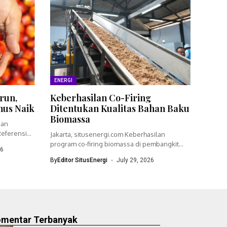
ENERGI
run,
Keberhasilan Co-Firing
nus Naik
Ditentukan Kualitas Bahan Baku
Biomassa
ian
eferensi
Jakarta, situsenergi.com Keberhasilan
program co-firing biomassa di pembangkit
26
listrik tenaga uap (PLTU)...
By
Editor SitusEnergi
July 29, 2026
omentar Terbanyak