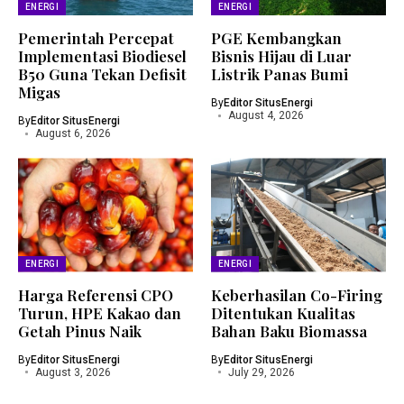
ENERGI
ENERGI
Pemerintah Percepat
PGE Kembangkan
Implementasi Biodiesel
Bisnis Hijau di Luar
B50 Guna Tekan Defisit
Listrik Panas Bumi
Migas
By
Editor SitusEnergi
August 4, 2026
By
Editor SitusEnergi
August 6, 2026
ENERGI
ENERGI
Harga Referensi CPO
Keberhasilan Co-Firing
Turun, HPE Kakao dan
Ditentukan Kualitas
Getah Pinus Naik
Bahan Baku Biomassa
By
Editor SitusEnergi
By
Editor SitusEnergi
August 3, 2026
July 29, 2026