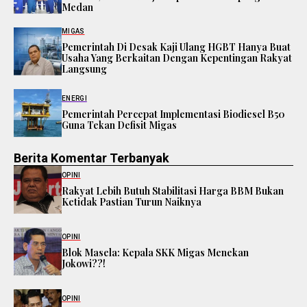
Medan
MIGAS
Pemerintah Di Desak Kaji Ulang HGBT Hanya Buat
Usaha Yang Berkaitan Dengan Kepentingan Rakyat
Langsung
ENERGI
Pemerintah Percepat Implementasi Biodiesel B50
Guna Tekan Defisit Migas
Berita Komentar Terbanyak
OPINI
Rakyat Lebih Butuh Stabilitasi Harga BBM Bukan
Ketidak Pastian Turun Naiknya
OPINI
Blok Masela: Kepala SKK Migas Menekan
Jokowi??!
OPINI