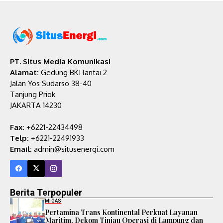
PT. Situs Media Komunikasi
Alamat:
Gedung BKI lantai 2
Jalan Yos Sudarso 38-40
Tanjung Priok
JAKARTA 14230
Fax:
+6221-22434498
Telp:
+6221-22491933
Email:
admin@situsenergi.com
Berita Terpopuler
MIGAS
Pertamina Trans Kontinental Perkuat Layanan
Maritim, Dekom Tinjau Operasi di Lampung dan