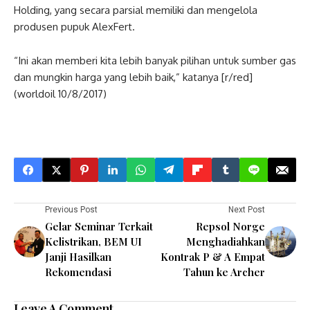
Holding, yang secara parsial memiliki dan mengelola
produsen pupuk AlexFert.
“Ini akan memberi kita lebih banyak pilihan untuk sumber gas
dan mungkin harga yang lebih baik,” katanya [r/red]
(worldoil 10/8/2017)
Previous Post
Next Post
Gelar Seminar Terkait
Repsol Norge
Kelistrikan, BEM UI
Menghadiahkan
Janji Hasilkan
Kontrak P & A Empat
Rekomendasi
Tahun ke Archer
Leave A Comment