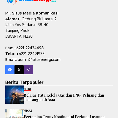
PT. Situs Media Komunikasi
Alamat:
Gedung BKI lantai 2
Jalan Yos Sudarso 38-40
Tanjung Priok
JAKARTA 14230
Fax:
+6221-22434498
Telp:
+6221-22491933
Email:
admin@situsenergi.com
Berita Terpopuler
OPINI
Belajar Tata Kelola Gas dan LNG: Peluang dan
Tantangan di Asia
MIGAS
Pertamina Trans Kontinental Perkuat Layanan