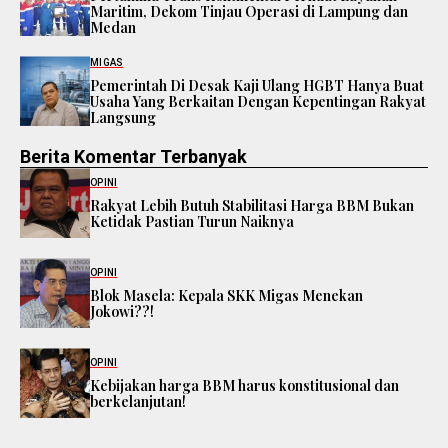
Maritim, Dekom Tinjau Operasi di Lampung dan
Medan
MIGAS
Pemerintah Di Desak Kaji Ulang HGBT Hanya Buat
Usaha Yang Berkaitan Dengan Kepentingan Rakyat
Langsung
Berita Komentar Terbanyak
OPINI
Rakyat Lebih Butuh Stabilitasi Harga BBM Bukan
Ketidak Pastian Turun Naiknya
OPINI
Blok Masela: Kepala SKK Migas Menekan
Jokowi??!
OPINI
Kebijakan harga BBM harus konstitusional dan
berkelanjutan!