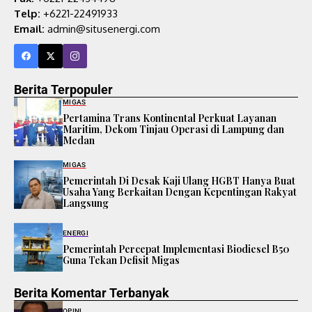
Telp:
+6221-22491933
Email:
admin@situsenergi.com
Berita Terpopuler
MIGAS
Pertamina Trans Kontinental Perkuat Layanan
Maritim, Dekom Tinjau Operasi di Lampung dan
Medan
MIGAS
Pemerintah Di Desak Kaji Ulang HGBT Hanya Buat
Usaha Yang Berkaitan Dengan Kepentingan Rakyat
Langsung
ENERGI
Pemerintah Percepat Implementasi Biodiesel B50
Guna Tekan Defisit Migas
Berita Komentar Terbanyak
OPINI