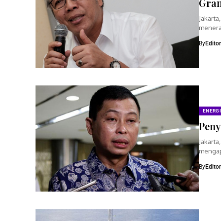
Gran
Jakarta
menera
dengan
By
Edito
ENERGI
Peny
Jakart
mengap
BBM Sat
By
Edito