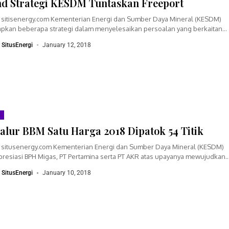
d Strategi KESDM Tuntaskan Freeport
, sitisenergy.com Kementerian Energi dan Sumber Daya Mineral (KESDM)
pkan beberapa strategi dalam menyelesaikan persoalan yang berkaitan
 PT Freeport Indonesia. Menurut Bambang...
r SitusEnergi
January 12, 2018
alur BBM Satu Harga 2018 Dipatok 54 Titik
a, situsenergy.com Kementerian Energi dan Sumber Daya Mineral (KESDM)
resiasi BPH Migas, PT Pertamina serta PT AKR atas upayanya mewujudkan
u Harga....
r SitusEnergi
January 10, 2018