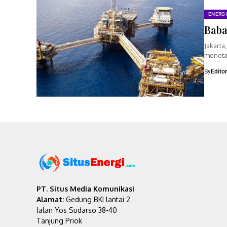
ENERGI
Baba
Jakart
meneta
2018. Ap
By
Edito
PT. Situs Media Komunikasi
Alamat:
Gedung BKI lantai 2
Jalan Yos Sudarso 38-40
Tanjung Priok