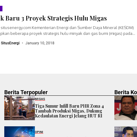
k Baru 3 Proyek Strategis Hulu Migas
a, situsenergy.com Kementerian Energi dan Sumber Daya Mineral (KESDM)
pkan beberapa proyek strategis hulu minyak dan gas bumi (migas) pada
a saja...
r SitusEnergi
January 10, 2018
Berita Terpopuler
Berita K
MIGAS
Tiga Sumur Infill Baru PHR Zona 4
Tambah Produksi Migas, Dukung
Kedaulatan Energi Jelang HUT RI
OPINI