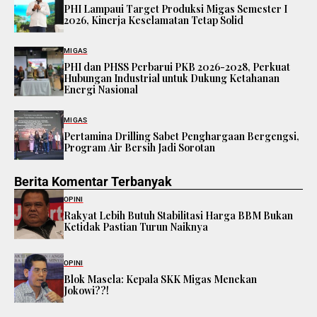
PHI Lampaui Target Produksi Migas Semester I
2026, Kinerja Keselamatan Tetap Solid
MIGAS
PHI dan PHSS Perbarui PKB 2026-2028, Perkuat
Hubungan Industrial untuk Dukung Ketahanan
Energi Nasional
MIGAS
Pertamina Drilling Sabet Penghargaan Bergengsi,
Program Air Bersih Jadi Sorotan
Berita Komentar Terbanyak
OPINI
Rakyat Lebih Butuh Stabilitasi Harga BBM Bukan
Ketidak Pastian Turun Naiknya
OPINI
Blok Masela: Kepala SKK Migas Menekan
Jokowi??!